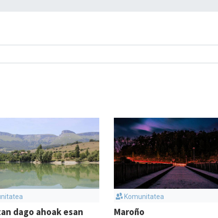
nitatea
Komunitatea
tan dago ahoak esan
Maroño