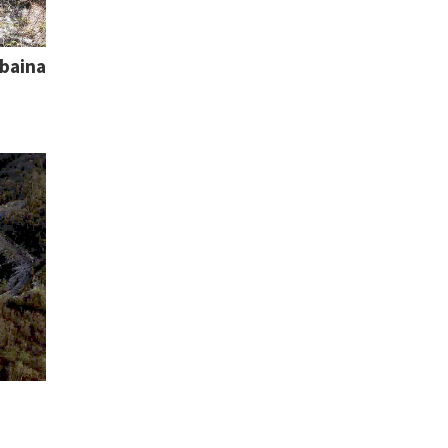
 baina