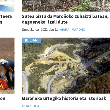
rteera
Sutea piztu da Maroñoko zuhaizti batean,
n
dagoeneko itzali dute
Erredakzioa
2022 abu 11
AIARA
MAROÑO
IBILIAN
ñon
Maroñoko urtegiko historia eta istorioak
UDAZ BLAI