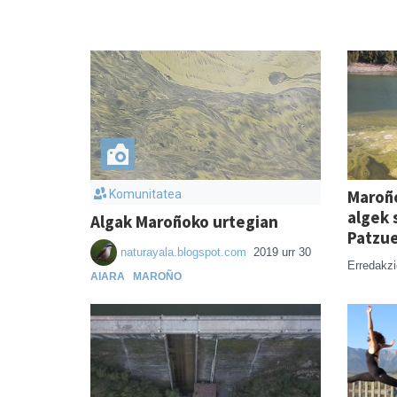
Maroño
Komunitatea
algek 
Algak Maroñoko urtegian
Patzue
naturayala.blogspot.com
2019 urr 30
Erredakz
AIARA
MAROÑO