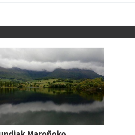
dundiak Maroñoko