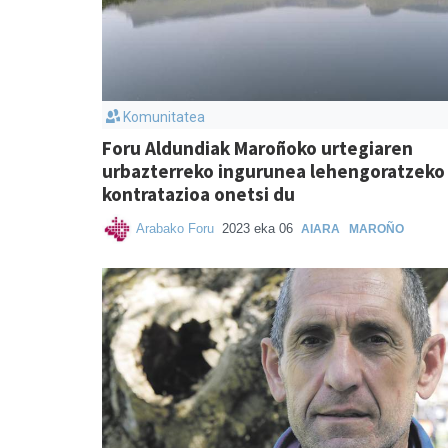
Komunitatea
Foru Aldundiak Maroñoko urtegiaren
urbazterreko ingurunea lehengoratzeko
kontratazioa onetsi du
Arabako Foru
2023 eka 06
AIARA
MAROÑO