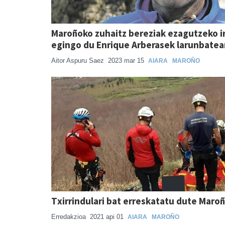
Maroñoko zuhaitz bereziak ezagutzeko i
egingo du Enrique Arberasek larunbatea
Aitor Aspuru Saez
2023 mar 15
AIARA
MAROÑO
Txirrindulari bat erreskatatu dute Maro
Erredakzioa
2021 api 01
AIARA
MAROÑO