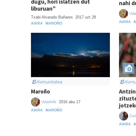
dugu, hori islatzen dut
nahi d
liburuan”
Uda
Txabi Alvarado Bañares
2017 uzt 28
AIARA
AIARA
MAROÑO
Komunitatea
Komu
Maroño
Antzin
zituzt
Udariklik
2016 abu 17
jotzek
AIARA
MAROÑO
Zur
AIARA