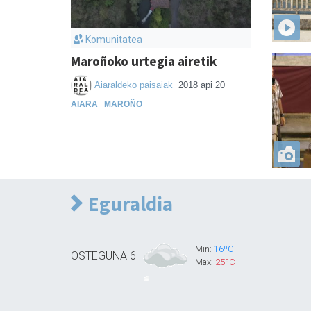
Komunitatea
Maroñoko urtegia airetik
Aiaraldeko paisaiak
2018 api 20
AIARA
MAROÑO
Eguraldia
Min:
16ºC
OSTEGUNA
6
Max:
25ºC