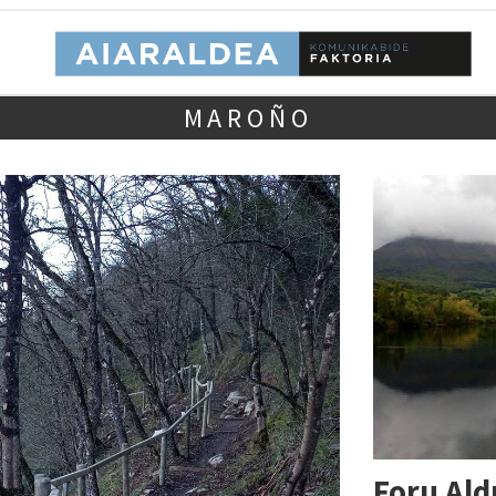
MAROÑO
Foru Al