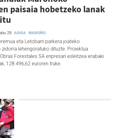
en paisaia hobetzeko lanak
itu
abu 29
AIARA
MAROÑO
eremua eta Letobarri parkera joateko
zidorra lehengoratuko dituzte. Proiektua
 Obras Forestales SA enpresari esleitzea erabaki
ak, 128.496,62 euroren truke.