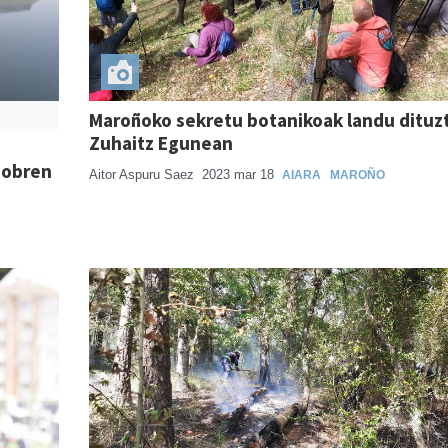
Maroñoko sekretu botanikoak landu dituz
Zuhaitz Egunean
 obren
Aitor Aspuru Saez
2023 mar 18
AIARA
MAROÑO