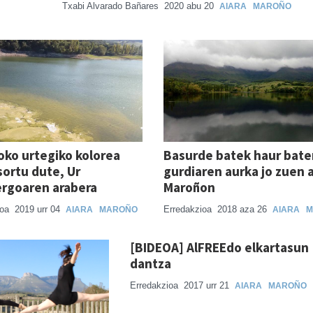
Txabi Alvarado Bañares
2020 abu 20
AIARA
MAROÑO
ko urtegiko kolorea
Basurde batek haur bate
sortu dute, Ur
gurdiaren aurka jo zuen 
rgoaren arabera
Maroñon
ioa
2019 urr 04
Erredakzioa
2018 aza 26
AIARA
MAROÑO
AIARA
M
[BIDEOA] AlFREEdo elkartasun
dantza
Erredakzioa
2017 urr 21
AIARA
MAROÑO