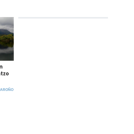
n
atzo
AROÑO