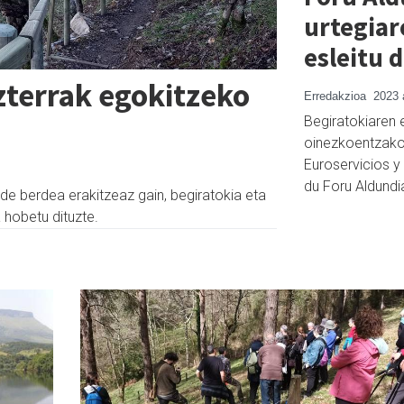
urtegiar
esleitu d
terrak egokitzeko
Erredakzioa
2023 
Begiratokiaren 
oinezkoentzako 
Euroservicios y
du Foru Aldundi
ide berdea erakitzeaz gain, begiratokia eta
 hobetu dituzte.