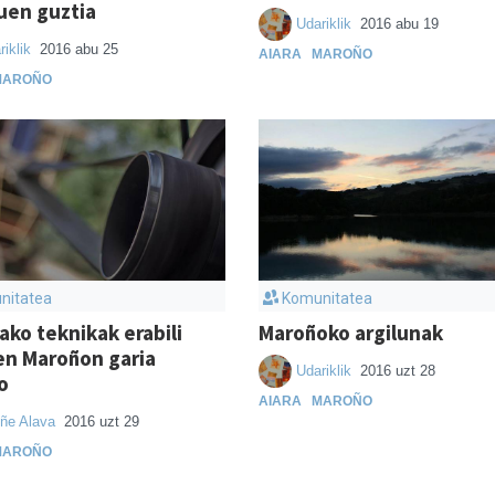
uen guztia
Udariklik
2016 abu 19
riklik
2016 abu 25
AIARA
MAROÑO
MAROÑO
nitatea
Komunitatea
ako teknikak erabili
Maroñoko argilunak
en Maroñon garia
Udariklik
2016 uzt 28
o
AIARA
MAROÑO
iñe Alava
2016 uzt 29
MAROÑO