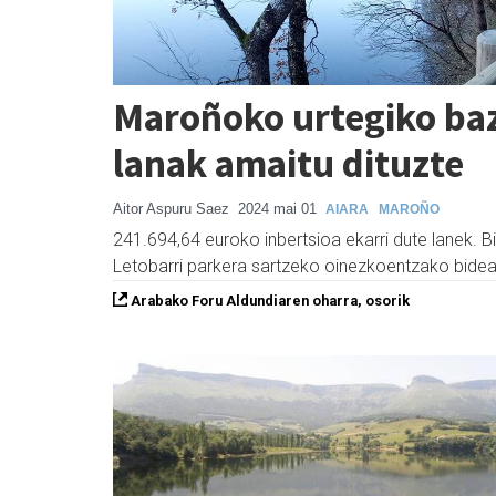
Maroñoko urtegiko baz
lanak amaitu dituzte
Aitor Aspuru Saez
2024 mai 01
AIARA
MAROÑO
241.694,64 euroko inbertsioa ekarri dute lanek. B
Letobarri parkera sartzeko oinezkoentzako bidea
Arabako Foru Aldundiaren oharra, osorik