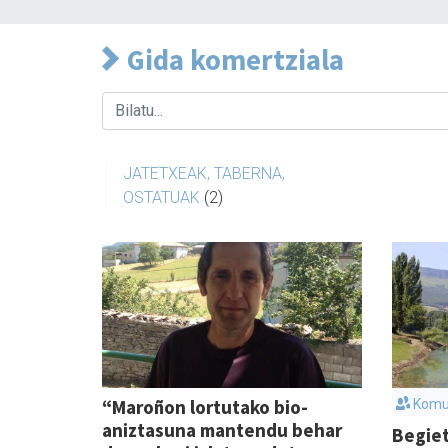
Gida komertziala
JATETXEAK, TABERNA,
OSTATUAK
(2)
“Maroñon lortutako bio-
Komu
aniztasuna mantendu behar
Begie