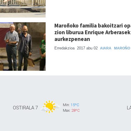
Maroñoko familia bakoitzari op
zion liburua Enrique Arberasek
aurkezpenean
Erredakzioa
2017 abu 02
AIARA
MAROÑO
Min:
15ºC
OSTIRALA
7
L
Max:
28ºC