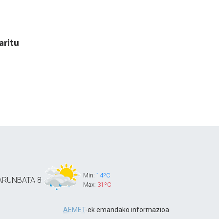
aritu
Min:
14ºC
ARUNBATA
8
Max:
31ºC
AEMET
-ek emandako informazioa