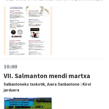
10:00
VII. Salmanton mendi martxa
Salbantoneko txokotik, Aiara Sanbantone | Kirol
jarduera