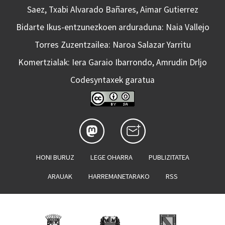
Saez, Txabi Alvarado Bañares, Aimar Gutierrez
Bidarte Ikus-entzunezkoen arduraduna: Naia Vallejo
Torres Zuzentzailea: Naroa Salazar Yarritu
Komertzialak: Iera Garaio Ibarrondo, Amrudin Drljo
Codesyntaxek garatua
HONI BURUZ
LEGE OHARRA
PUBLIZITATEA
ARAUAK
HARREMANETARAKO
RSS