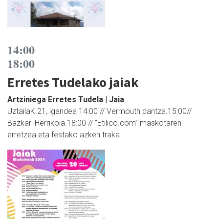
14:00
18:00
Erretes Tudelako jaiak
Artziniega Erretes Tudela | Jaia
UztailaK 21, igandea 14:00 // Vermouth dantza.15:00//
Bazkari Herrikoia.18:00 // “Etilico.com” maskotaren
erretzea eta festako azken traka