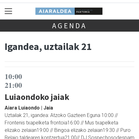
AGENDA
Igandea, uztailak 21
10:00
21:00
Luiaondoko jaiak
Aiara Luiaondo | Jaia
Uztailak 21, igandea: Atzoko Gazteen Eguna 10:00 //
Frontenis txapelketa frontoia16:00 // Mus txapelketa
elizako zelaian19:00 // Bingoa elizako zelaian19:30 // Puro
Relajo taldearen kontzertua21:00// DJ Sospechosodespam