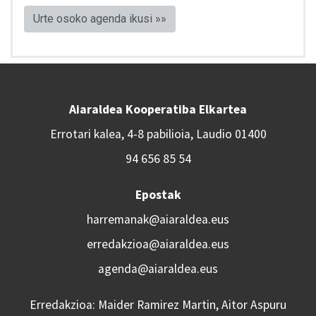
Urte osoko agenda ikusi »»
Aiaraldea Kooperatiba Elkartea
Errotari kalea, 4-8 pabilioia, Laudio 01400
94 656 85 54
Epostak
harremanak@aiaraldea.eus
erredakzioa@aiaraldea.eus
agenda@aiaraldea.eus
Erredakzioa: Maider Ramirez Martin, Aitor Aspuru