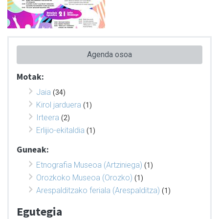
Agenda osoa
Motak:
Jaia
(34)
Kirol jarduera
(1)
Irteera
(2)
Erlijio-ekitaldia
(1)
Guneak:
Etnografia Museoa (Artziniega)
(1)
Orozkoko Museoa (Orozko)
(1)
Arespalditzako feriala (Arespalditza)
(1)
Egutegia