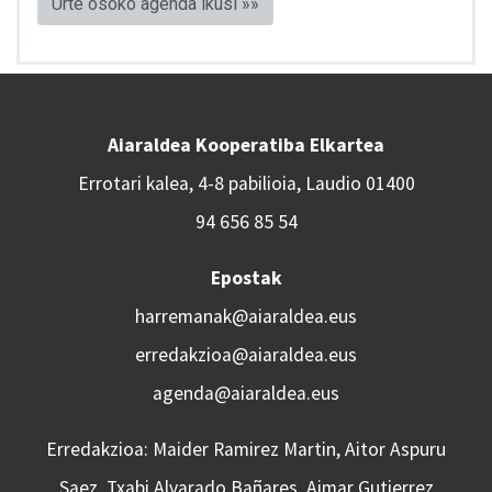
Urte osoko agenda ikusi »»
Aiaraldea Kooperatiba Elkartea
Errotari kalea, 4-8 pabilioia, Laudio 01400
94 656 85 54
Epostak
harremanak@aiaraldea.eus
erredakzioa@aiaraldea.eus
agenda@aiaraldea.eus
Erredakzioa: Maider Ramirez Martin, Aitor Aspuru
Saez, Txabi Alvarado Bañares, Aimar Gutierrez