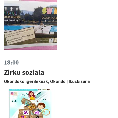
18:00
Zirku soziala
Okondoko igerilekuak, Okondo | Ikuskizuna