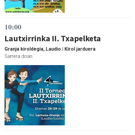
10:00
Lautxirrinka II. Txapelketa
Granja kiroldegia, Laudio | Kirol jarduera
Sarrera doan.