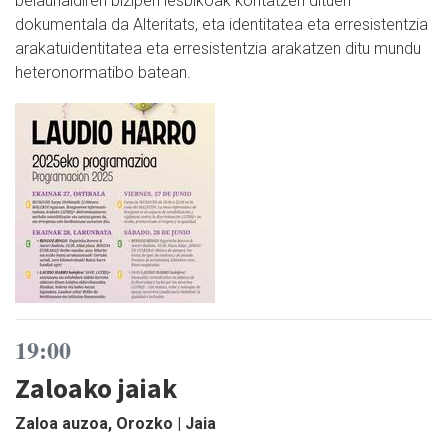
belaunaldiren bizipen lesbikoak kontatzen dituen
dokumentala da Alteritats, eta identitatea eta erresistentzia
arakatuidentitatea eta erresistentzia arakatzen ditu mundu
heteronormatibo batean.
19:00
Zaloako jaiak
Zaloa auzoa, Orozko | Jaia