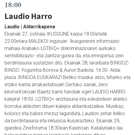
18:00
Laudio Harro
Laudio | Aldarrikapena
Ekainak 27, ostirala IKUSGUNE karpa 18:00etatik
22:00etara MALEKOI inguruan. Ikusguneren informazio-
mahaia Arabako LGTBIQ+ diskriminazioaren aurkako
sentsibilizazio- eta zaintza-gunea da, eta errespetua zein
berdintasuna sustatzen ditu. Ekainak 28, larunbata BINGOZ-
BINGO. Yogurinha Borova & Aurori Badiola. 16:30. Aldai
plaza. BINGOA EUSKARAZ! Betiko musika: atzo, biharko eta
etziko kanta arrakastatsuak! Gertuko sariak, zero
kilometrokoak! Baietz barre handiak egin! LAUDIO HARRO
kalejira! 18:00. LGTBIQ+ aniztasuna eta eskubideen aldeko
borroka aldezten dituen kalejira aldarrikatzailea. Musikaz,
kolorez eta babes mezuz lagunduta, Laudion zehar ibiliko
da berdintasuna eta inklusioa ikusarazteko. Ekainak 29,
igandea Zineforuma 18:30ean Kasinoan. Kataluniako lau