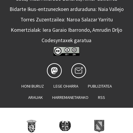
Bidarte Ikus-entzunezkoen arduraduna: Naia Vallejo
Torres Zuzentzailea: Naroa Salazar Yarritu
Komertzialak: Iera Garaio Ibarrondo, Amrudin Drljo
Codesyntaxek garatua
HONI BURUZ
LEGE OHARRA
PUBLIZITATEA
ARAUAK
HARREMANETARAKO
RSS