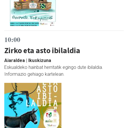
10:00
Zirko eta asto ibilaldia
Aiaraldea | Ikuskizuna
Eskualdeko hainbat herritatik egingo dute ibilaldia.
Informazio gehiago kartelean.