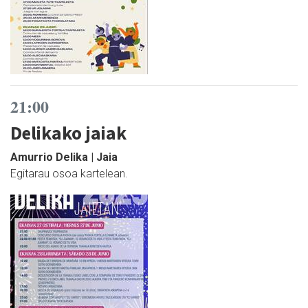
21:00
Delikako jaiak
Amurrio Delika | Jaia
Egitarau osoa kartelean.