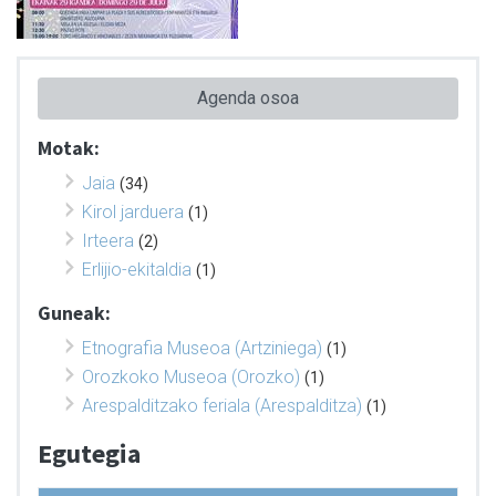
Agenda osoa
Motak:
Jaia
(34)
Kirol jarduera
(1)
Irteera
(2)
Erlijio-ekitaldia
(1)
Guneak:
Etnografia Museoa (Artziniega)
(1)
Orozkoko Museoa (Orozko)
(1)
Arespalditzako feriala (Arespalditza)
(1)
Egutegia