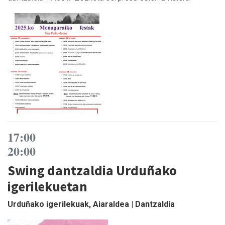
17:00
20:00
Swing dantzaldia Urduñako
igerilekuetan
Urduñako igerilekuak, Aiaraldea | Dantzaldia