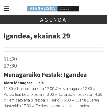
AGENDA
Igandea, ekainak 29
11:30
17:30
Menagaraiko Festak: Igandea
Aiara Menagarai | Jaia
11:30 // Kanpai-iraulketa 12:00 // Meza nagusia 12:30 //
Poteo herrikoia txosnan 13:00 // Tarta baten zozketa 14:30
// Herri bazkaria (Prezioa: 11 euro) 16:30 // Juanlu DJaren
dantzaldia 17:30 // Zozketa sorpresa Jaien amaiera