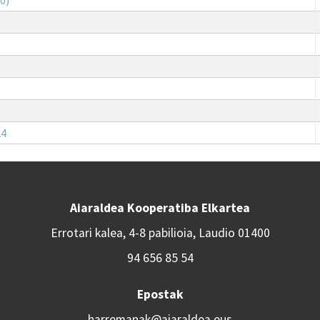
24
Aiaraldea Kooperatiba Elkartea
Errotari kalea, 4-8 pabilioia, Laudio 01400
94 656 85 54
Epostak
harremanak@aiaraldea.eus