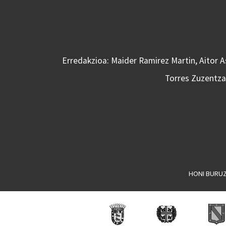
Erredakzioa: Maider Ramirez Martin, Aitor 
Torres Zuzentzai
HONI BURU