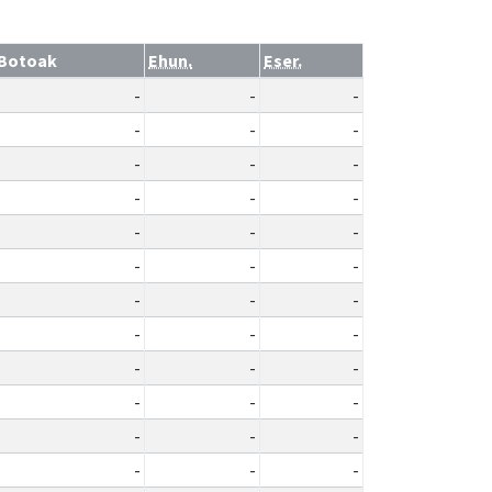
Botoak
Ehun.
Eser.
-
-
-
-
-
-
-
-
-
-
-
-
-
-
-
-
-
-
-
-
-
-
-
-
-
-
-
-
-
-
-
-
-
-
-
-