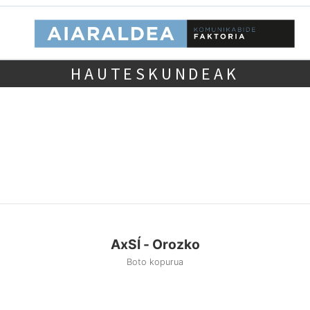
HAUTESKUNDEAK
AxSÍ - Orozko
Boto kopurua