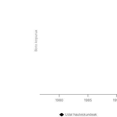
Boto kopurua
1980
1985
19
Udal hauteskundeak