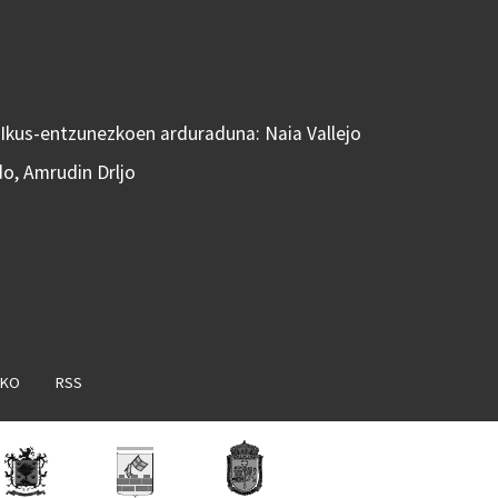
 Ikus-entzunezkoen arduraduna: Naia Vallejo
do, Amrudin Drljo
AKO
RSS