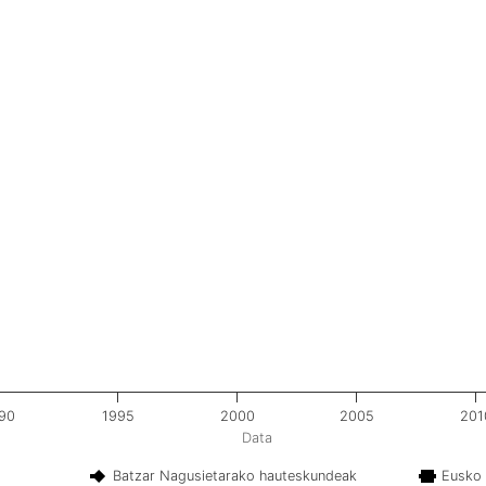
90
1995
2000
2005
201
Data
Batzar Nagusietarako hauteskundeak
Eusko 