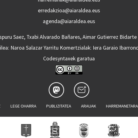
erredakzioa@aiaraldea.eus
agenda@aiaraldea.eus
Aspuru Saez, Txabi Alvarado Bañares, Aimar Gutierrez Bidarte
lea: Naroa Salazar Yarritu Komertzialak: Iera Garaio Ibarron
Codesyntaxek garatua
Z
LEGE OHARRA
PUBLIZITATEA
ARAUAK
HARREMANETAR