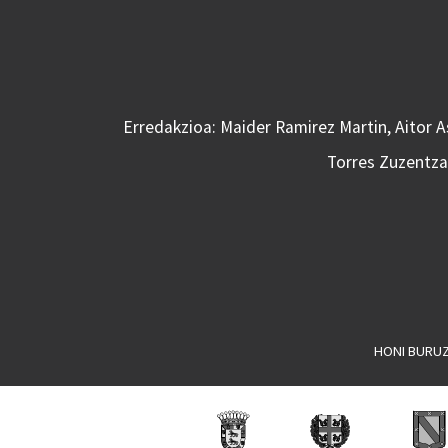
Erredakzioa: Maider Ramirez Martin, Aitor 
Torres Zuzentzai
HONI BURU