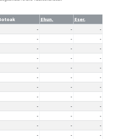
Botoak
Ehun.
Eser.
-
-
-
-
-
-
-
-
-
-
-
-
-
-
-
-
-
-
-
-
-
-
-
-
-
-
-
-
-
-
-
-
-
-
-
-