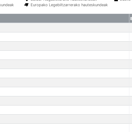
skundeak
Europako Legebiltzarrerako hauteskundeak