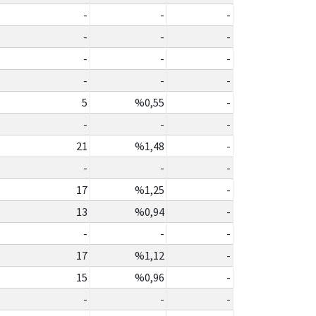
-
-
-
-
-
-
-
-
-
-
-
-
5
%0,55
-
-
-
-
21
%1,48
-
-
-
-
17
%1,25
-
13
%0,94
-
-
-
-
17
%1,12
-
15
%0,96
-
-
-
-