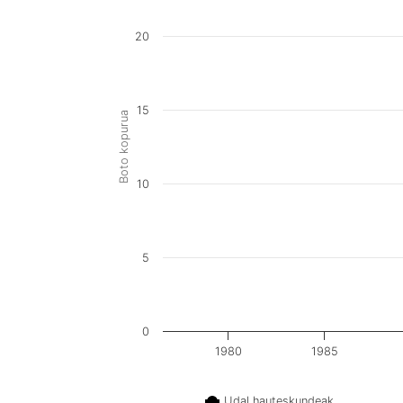
20
15
Boto kopurua
10
5
0
1980
1985
Udal hauteskundeak