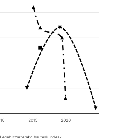
10
2015
2020
Legebiltzarrerako hauteskundeak