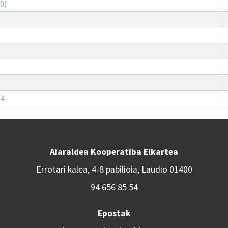
0)
24
Aiaraldea Kooperatiba Elkartea
Errotari kalea, 4-8 pabilioia, Laudio 01400
94 656 85 54
Epostak