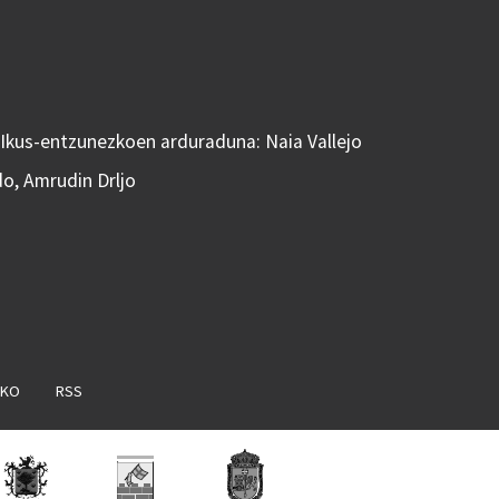
 Ikus-entzunezkoen arduraduna: Naia Vallejo
do, Amrudin Drljo
AKO
RSS