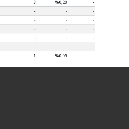
3
%0,20
-
-
-
-
-
-
-
-
-
-
-
-
-
-
-
-
1
%0,09
-