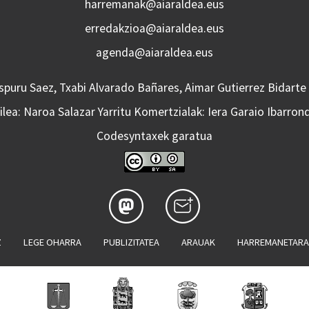
harremanak@aiaraldea.eus
erredakzioa@aiaraldea.eus
agenda@aiaraldea.eus
Aspuru Saez, Txabi Alvarado Bañares, Aimar Gutierrez Bidarte
lea: Naroa Salazar Yarritu Komertzialak: Iera Garaio Ibarron
Codesyntaxek garatua
Z
LEGE OHARRA
PUBLIZITATEA
ARAUAK
HARREMANETAR