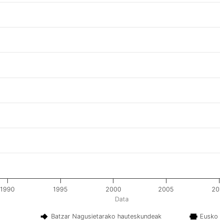
1990
1995
2000
2005
20
Data
Batzar Nagusietarako hauteskundeak
Eusko 