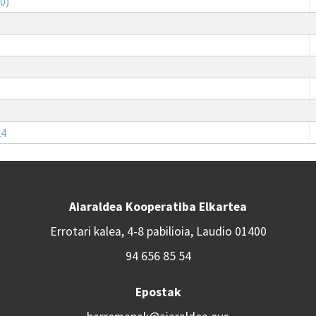
0)
24
Aiaraldea Kooperatiba Elkartea
Errotari kalea, 4-8 pabilioia, Laudio 01400
94 656 85 54
Epostak