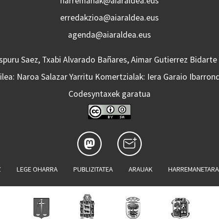
harremanak@aiaraldea.eus
erredakzioa@aiaraldea.eus
agenda@aiaraldea.eus
Aspuru Saez, Txabi Alvarado Bañares, Aimar Gutierrez Bidarte
lea: Naroa Salazar Yarritu Komertzialak: Iera Garaio Ibarron
Codesyntaxek garatua
Z
LEGE OHARRA
PUBLIZITATEA
ARAUAK
HARREMANETAR