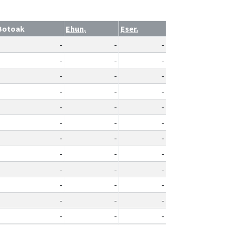
Botoak
Ehun.
Eser.
-
-
-
-
-
-
-
-
-
-
-
-
-
-
-
-
-
-
-
-
-
-
-
-
-
-
-
-
-
-
-
-
-
-
-
-