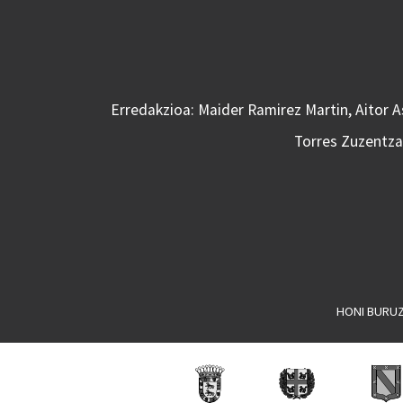
Erredakzioa: Maider Ramirez Martin, Aitor 
Torres Zuzentzai
HONI BURU