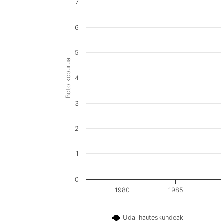
7
6
5
Boto kopurua
4
3
2
1
0
1980
1985
Udal hauteskundeak