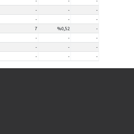
-
-
-
-
-
-
-
-
-
7
%0,52
-
-
-
-
-
-
-
-
-
-