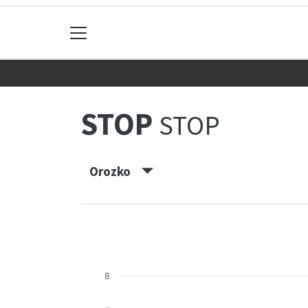
STOP
STOP
Orozko
8