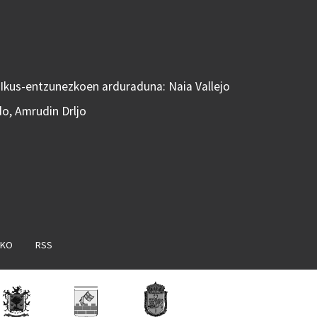
 Ikus-entzunezkoen arduraduna: Naia Vallejo
do, Amrudin Drljo
AKO
RSS