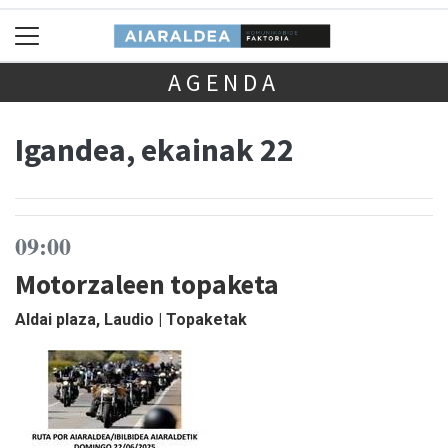
AGENDA
Igandea, ekainak 22
09:00
Motorzaleen topaketa
Aldai plaza, Laudio | Topaketak