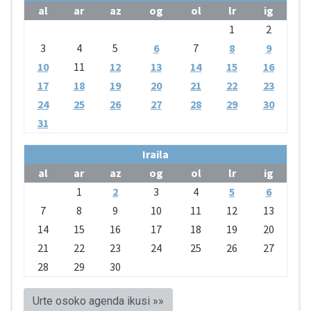
al
ar
az
og
ol
lr
ig
1
2
3
4
5
6
7
8
9
10
11
12
13
14
15
16
17
18
19
20
21
22
23
24
25
26
27
28
29
30
31
Iraila
al
ar
az
og
ol
lr
ig
1
2
3
4
5
6
7
8
9
10
11
12
13
14
15
16
17
18
19
20
21
22
23
24
25
26
27
28
29
30
Urte osoko agenda ikusi »»