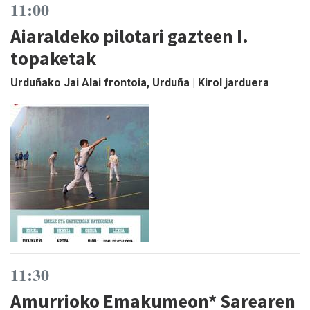
11:00
Aiaraldeko pilotari gazteen I.
topaketak
Urduñako Jai Alai frontoia, Urduña | Kirol jarduera
11:30
Amurrioko Emakumeon* Sarearen