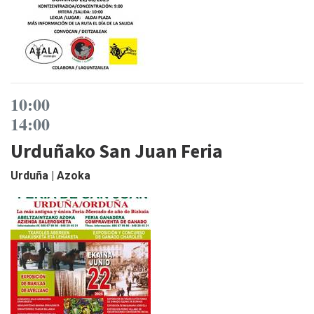
10:00
14:00
Urduñako San Juan Feria
Urduña | Azoka