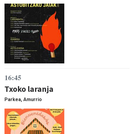
16:45
Txoko laranja
Parkea, Amurrio