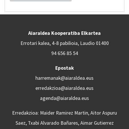
Aiaraldea Kooperatiba Elkartea
Errotari kalea, 4-8 pabilioia, Laudio 01400
94 656 85 54
Epostak
harremanak@aiaraldea.eus
erredakzioa@aiaraldea.eus
agenda@aiaraldea.eus
Erredakzioa: Maider Ramirez Martin, Aitor Aspuru
Saez, Txabi Alvarado Bañares, Aimar Gutierrez