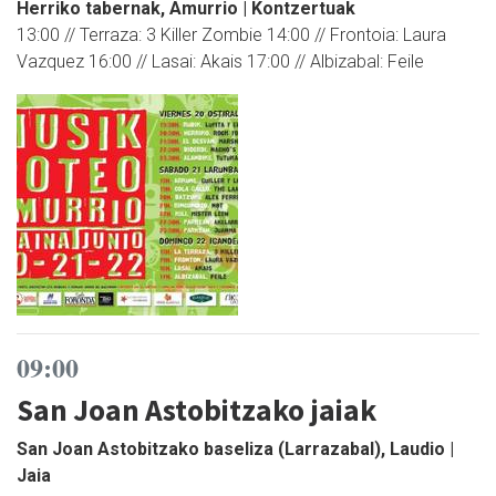
Herriko tabernak, Amurrio | Kontzertuak
13:00 // Terraza: 3 Killer Zombie 14:00 // Frontoia: Laura
Vazquez 16:00 // Lasai: Akais 17:00 // Albizabal: Feile
09:00
San Joan Astobitzako jaiak
San Joan Astobitzako baseliza (Larrazabal), Laudio |
Jaia