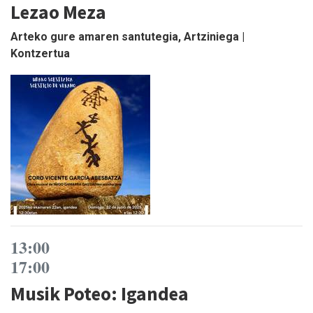
Lezao Meza
Arteko gure amaren santutegia, Artziniega |
Kontzertua
13:00
17:00
Musik Poteo: Igandea