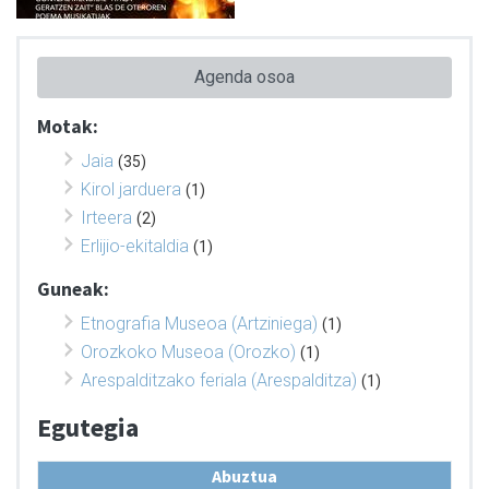
Agenda osoa
Motak:
Jaia
(35)
Kirol jarduera
(1)
Irteera
(2)
Erlijio-ekitaldia
(1)
Guneak:
Etnografia Museoa (Artziniega)
(1)
Orozkoko Museoa (Orozko)
(1)
Arespalditzako feriala (Arespalditza)
(1)
Egutegia
Abuztua