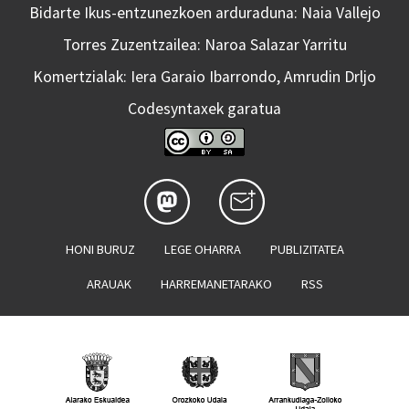
Bidarte Ikus-entzunezkoen arduraduna: Naia Vallejo
Torres Zuzentzailea: Naroa Salazar Yarritu
Komertzialak: Iera Garaio Ibarrondo, Amrudin Drljo
Codesyntaxek garatua
HONI BURUZ
LEGE OHARRA
PUBLIZITATEA
ARAUAK
HARREMANETARAKO
RSS