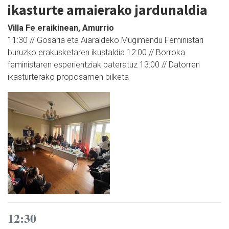
ikasturte amaierako jardunaldia
Villa Fe eraikinean, Amurrio
11:30 // Gosaria eta Aiaraldeko Mugimendu Feministari
buruzko erakusketaren ikustaldia 12:00 // Borroka
feministaren esperientziak bateratuz 13:00 // Datorren
ikasturterako proposamen bilketa
12:30