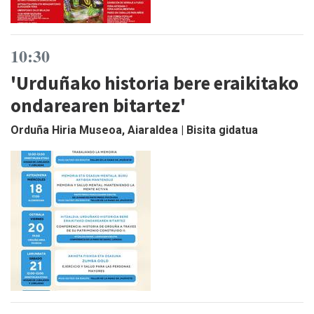
10:30
'Urduñako historia bere eraikitako
ondarearen bitartez'
Orduña Hiria Museoa, Aiaraldea | Bisita gidatua