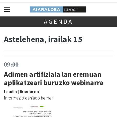
AGENDA
Astelehena, irailak 15
09:00
Adimen artifiziala lan eremuan
aplikatzeari buruzko webinarra
Laudio | Ikastaroa
Informazio gehiago hemen.