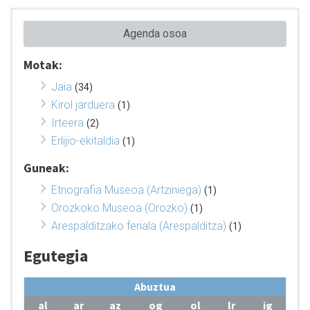
Agenda osoa
Motak:
Jaia
(34)
Kirol jarduera
(1)
Irteera
(2)
Erlijio-ekitaldia
(1)
Guneak:
Etnografia Museoa (Artziniega)
(1)
Orozkoko Museoa (Orozko)
(1)
Arespalditzako feriala (Arespalditza)
(1)
Egutegia
Abuztua
al
ar
az
og
ol
lr
ig