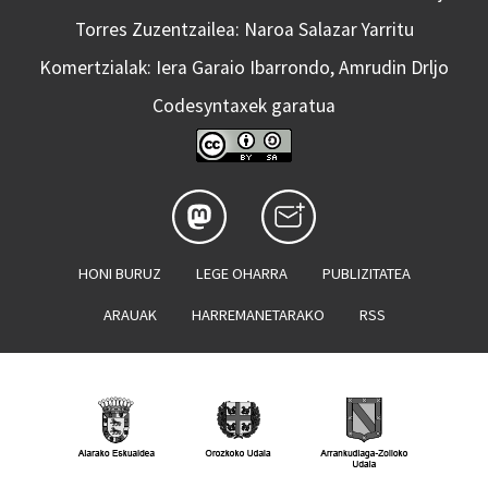
Torres Zuzentzailea: Naroa Salazar Yarritu
Komertzialak: Iera Garaio Ibarrondo, Amrudin Drljo
Codesyntaxek garatua
HONI BURUZ
LEGE OHARRA
PUBLIZITATEA
ARAUAK
HARREMANETARAKO
RSS