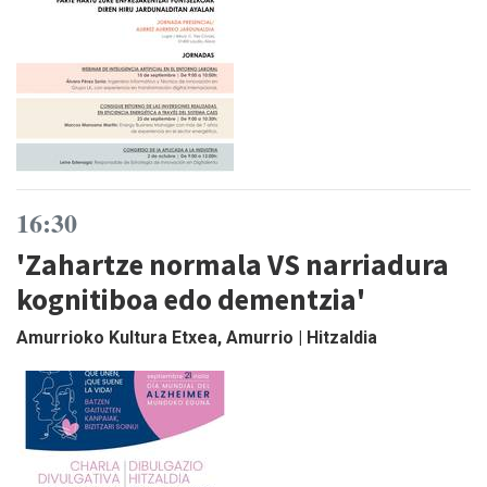
16:30
'Zahartze normala VS narriadura
kognitiboa edo dementzia'
Amurrioko Kultura Etxea, Amurrio | Hitzaldia