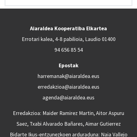
Aiaraldea Kooperatiba Elkartea
Errotari kalea, 4-8 pabilioia, Laudio 01400
94 656 85 54
Epostak
harremanak@aiaraldea.eus
erredakzioa@aiaraldea.eus
agenda@aiaraldea.eus
Erredakzioa: Maider Ramirez Martin, Aitor Aspuru
Saez, Txabi Alvarado Bañares, Aimar Gutierrez
Bidarte Ikus-entzunezkoen arduraduna: Naia Vallejo