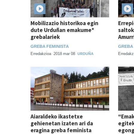
Mobilizazio historikoa egin
Errep
dute Urduñan emakume*
saltok
grebalariek
Amurr
GREBA FEMINISTA
GREBA 
Erredakzioa
2018 mar 08
Erredakz
URDUÑA
Aiaraldeko ikastetxe
“Emak
gehienetan izaten ari da
egite
eragina greba feminista
egong