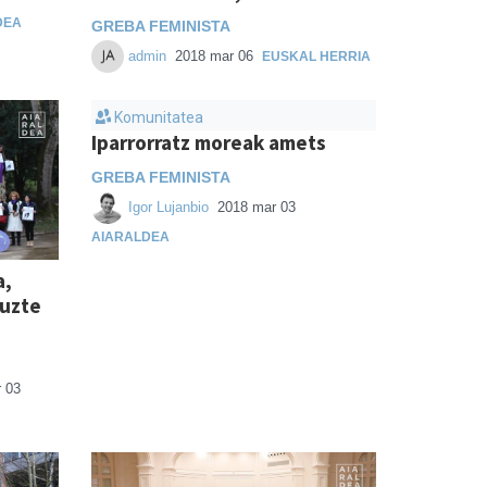
DEA
GREBA FEMINISTA
admin
2018 mar 06
EUSKAL HERRIA
Komunitatea
Iparrorratz moreak amets
GREBA FEMINISTA
Igor Lujanbio
2018 mar 03
AIARALDEA
a,
tuzte
 03