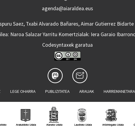
agenda@aiaraldea.eus
Aspuru Saez, Txabi Alvarado Bañares, Aimar Gutierrez Bidarte
lea: Naroa Salazar Yarritu Komertzialak: Iera Garaio Ibarron
Codesyntaxek garatua
Z
LEGE OHARRA
PUBLIZITATEA
ARAUAK
HARREMANETAR