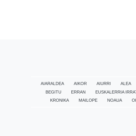
AIARALDEA
AIKOR
AIURRI
ALEA
BEGITU
ERRAN
EUSKALERRIA IRRA
KRONIKA
MAILOPE
NOAUA
O