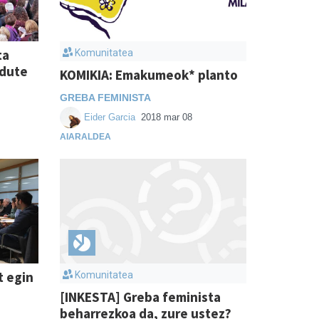
ta
Komunitatea
 dute
KOMIKIA: Emakumeok* planto
GREBA FEMINISTA
Eider Garcia
2018 mar 08
AIARALDEA
t egin
Komunitatea
[INKESTA] Greba feminista
beharrezkoa da, zure ustez?