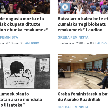
ide nagusia moztu eta
Batzalarrin kalea bete e
iak okupatu dituzte
Zumalakarregi blokeatu
ion ehunka emakumek*
emakumeek* Laudion
FEMINISTA
GREBA FEMINISTA
ioa
2018 mar 08
Erredakzioa
2018 mar 08
AMURRIO
LAUDIO
umeek planto
Greba feministarekin ba
kotan arazo mundiala
du Aiarako Kuadrillak
o litzateke”
GREBA FEMINISTA