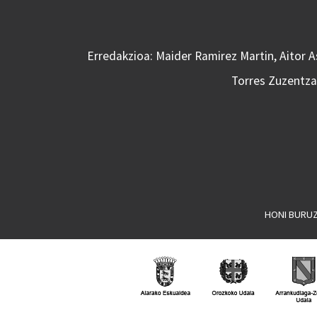
Erredakzioa: Maider Ramirez Martin, Aitor 
Torres Zuzentzai
HONI BURU