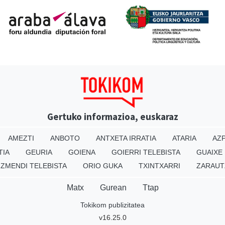
Gertuko informazioa, euskaraz
AMEZTI
ANBOTO
ANTXETA IRRATIA
ATARIA
AZP
TIA
GEURIA
GOIENA
GOIERRI TELEBISTA
GUAIXE
IZMENDI TELEBISTA
ORIO GUKA
TXINTXARRI
ZARAUT
Matx
Gurean
Ttap
Tokikom publizitatea
v16.25.0