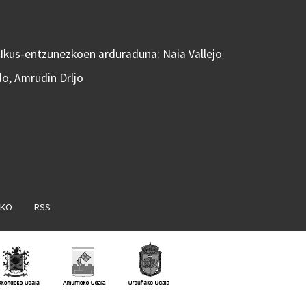
 Ikus-entzunezkoen arduraduna: Naia Vallejo
do, Amrudin Drljo
AKO
RSS