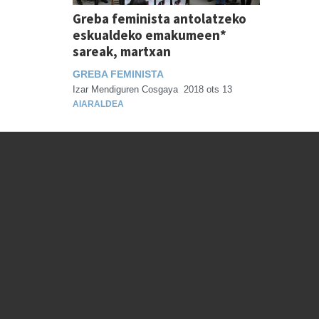
Greba feminista antolatzeko
eskualdeko emakumeen*
sareak, martxan
GREBA FEMINISTA
Izar Mendiguren Cosgaya
2018 ots 13
AIARALDEA