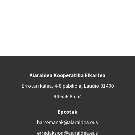
Aiaraldea Kooperatiba Elkartea
Errotari kalea, 4-8 pabilioia, Laudio 01400
94 656 85 54
Epostak
harremanak@aiaraldea.eus
erredakzioa@aiaraldea.eus