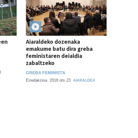
een
Aiaraldeko dozenaka
emakume batu dira greba
feministaren deialdia
zabaltzeko
3
GREBA FEMINISTA
Erredakzioa
2018 ots 23
AIARALDEA