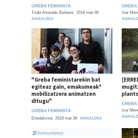
GREBA FEMINISTA
GREBA 
Txabi Alvarado Bañares
2018 mar 08
Izar Men
AIARALDEA
AIARAL
"Greba feministarekin bat
[ERRE
egiteaz gain, emakumeak*
mugit
mobilizatzera animatzen
plant
ditugu"
GREBA 
Izar Men
GREBA FEMINISTA
AIARAL
Erredakzioa
2018 mar 06
AIARALDEA
Komunitatea