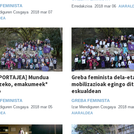
FEMINISTA
Erredakzioa
2018 mar 06
AIARAL
diguren Cosgaya
2018 mar 07
DEA
PORTAJEA] Mundua
Greba feminista dela-et
zeko, emakumeek*
mobilizazioak egingo di
o
eskualdean
FEMINISTA
GREBA FEMINISTA
diguren Cosgaya
2018 mar 05
Izar Mendiguren Cosgaya
2018 mar
DEA
AIARALDEA