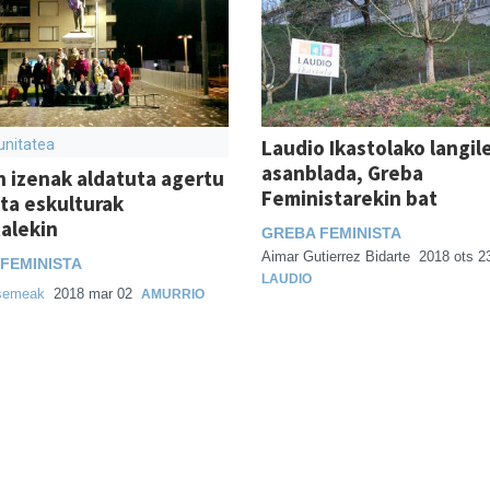
Laudio Ikastolako langil
nitatea
asanblada, Greba
 izenak aldatuta agertu
Feministarekin bat
eta eskulturak
alekin
GREBA FEMINISTA
Aimar Gutierrez Bidarte
2018 ots 2
FEMINISTA
LAUDIO
semeak
2018 mar 02
AMURRIO