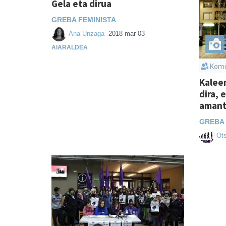
Gela eta dirua
GREBA FEMINISTA
Ana Unzaga
2018 mar 03
AIARALDEA
Komu
Kaleen
dira, 
amant
GREBA 
Ot