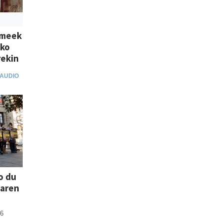
umeek
8ko
rekin
AUDIO
o du
oaren
16