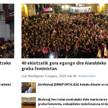
ltzeko
40 ekintzatik gora egongo dira Aiaraldeko
greba feministan
Izar Mendiguren Cosgaya
2019 mar 04
AIARALDEA
araldeko
[Artikulua] [ERREPORTAJEA] Askatu dituzte erra
[Bideoa] Herrietan zentratuko dute martxoaren
greba feminista, eskualdeko mobilizazioa Urd