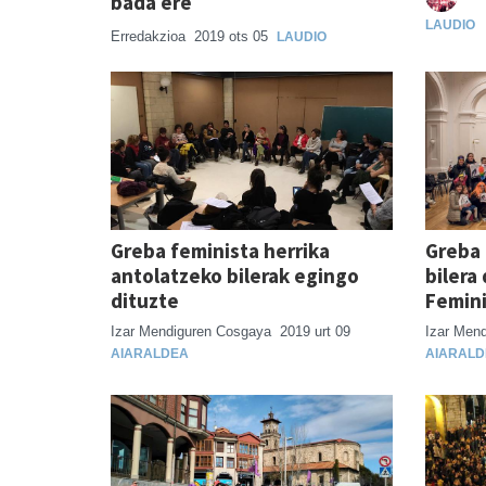
bada ere
LAUDIO
Erredakzioa
2019 ots 05
LAUDIO
Greba feminista herrika
Greba 
antolatzeko bilerak egingo
bilera
dituzte
Femin
Izar Mendiguren Cosgaya
2019 urt 09
Izar Men
AIARALDEA
AIARALD