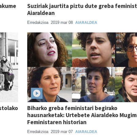
makume
Suziriak jaurtita piztu dute greba feminis
Aiaraldean
Erredakzioa
2019 mar 08
AIARALDEA
stolako
Biharko greba feministari begirako
hausnarketak: Urtebete Aiaraldeko Mugi
Feministaren historian
Erredakzioa
2019 mar 07
AIARALDEA