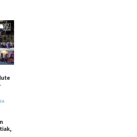
dute
-
EA
an
tiak,