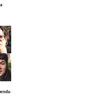
ta
mendu