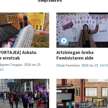
izango bada ere
PORTAJEA] Askatu
Artziniegan Greba
e erratzak
Feministaren alde
diguren Cosgaya
2019 ots 25
Otsati Feminista
2019 ots 23
ARTZ
EA