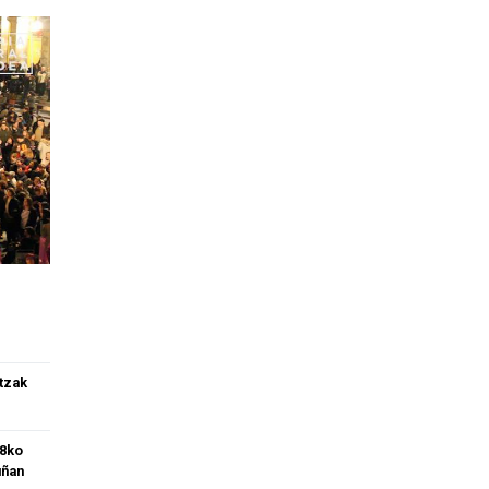
tzak
 8ko
uñan