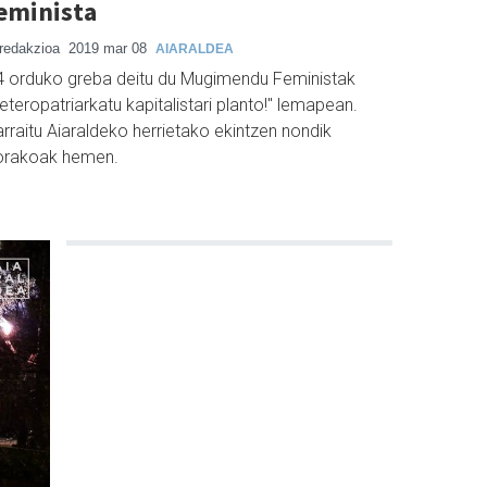
eminista
redakzioa
2019 mar 08
AIARALDEA
4 orduko greba deitu du Mugimendu Feministak
eteropatriarkatu kapitalistari planto!" lemapean.
rraitu Aiaraldeko herrietako ekintzen nondik
orakoak hemen.