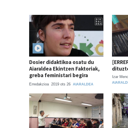
Dosier didaktikoa osatu du
[ERRE
Aiaraldea Ekintzen Faktoriak,
dituzt
greba feministari begira
Izar Men
AIARALD
Erredakzioa
2019 ots 26
AIARALDEA