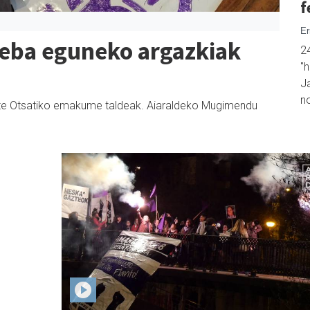
f
Er
reba eguneko argazkiak
2
"h
Ja
n
rte Otsatiko emakume taldeak. Aiaraldeko Mugimendu