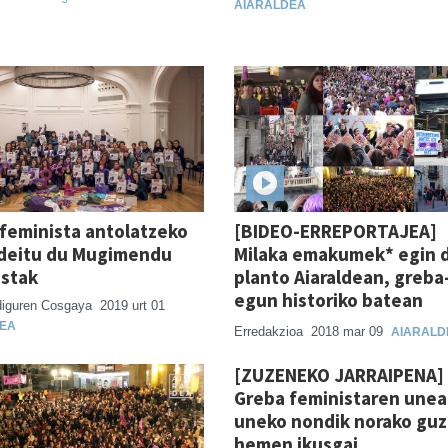
AIARALDEA
feminista antolatzeko
[BIDEO-ERREPORTAJEA]
 deitu du Mugimendu
Milaka emakumek* egin 
istak
planto Aiaraldean, greba
egun historiko batean
diguren Cosgaya
2019 urt 01
EA
Erredakzioa
2018 mar 09
AIARALD
[ZUZENEKO JARRAIPENA]
Greba feministaren une
uneko nondik norako guz
hemen ikusgai