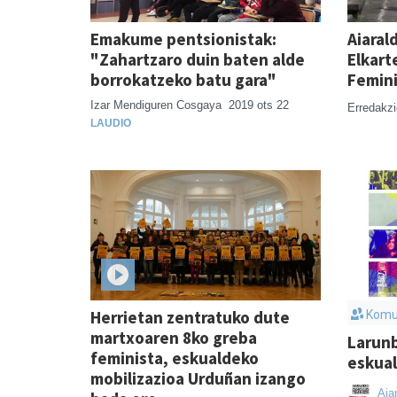
Emakume pentsionistak:
Aiaral
"Zahartzaro duin baten alde
Elkart
borrokatzeko batu gara"
Femini
Izar Mendiguren Cosgaya
2019 ots 22
Erredakz
LAUDIO
Herrietan zentratuko dute
Komu
martxoaren 8ko greba
Larun
feminista, eskualdeko
eskual
mobilizazioa Urduñan izango
Aia