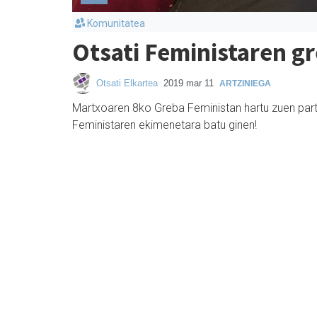
Komunitatea
Otsati Feministaren g
Otsati Elkartea
2019 mar 11
ARTZINIEGA
Martxoaren 8ko Greba Feministan hartu zuen pa
Feministaren ekimenetara batu ginen!