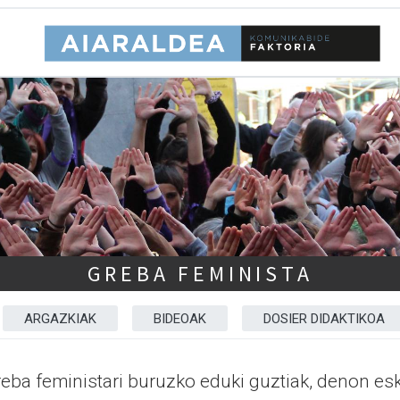
GREBA FEMINISTA
ARGAZKIAK
BIDEOAK
DOSIER DIDAKTIKOA
eba feministari buruzko eduki guztiak, denon esk