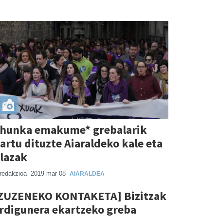
hunka emakume* grebalarik
artu dituzte Aiaraldeko kale eta
lazak
redakzioa
2019 mar 08
AIARALDEA
ZUZENEKO KONTAKETA] Bizitzak
rdigunera ekartzeko greba