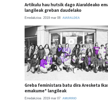
Artikulu hau hutsik dago Aiaraldeako e
langileak greban daudelako
Erredakzioa
2019 mar 08
AIARALDEA
Greba feministara batu dira Aresketa Ika
emakume* langileak
Erredakzioa
2019 mar 07
AMURRIO