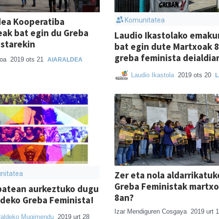
dea Kooperatiba
Komunitatea
eak bat egin du Greba
Laudio Ikastolako emak
starekin
bat egin dute Martxoak 
greba feminista deialdia
ioa
2019 ots 21
AIARALDEA
Laudio Ikastola
2019 ots 20
L
Zer eta nola aldarrikatuk
nitatea
Greba Feministak martx
batean aurkeztuko dugu
8an?
deko Greba Feminista!
Izar Mendiguren Cosgaya
2019 urt 
raldeko Mugimendu
2019 urt 28