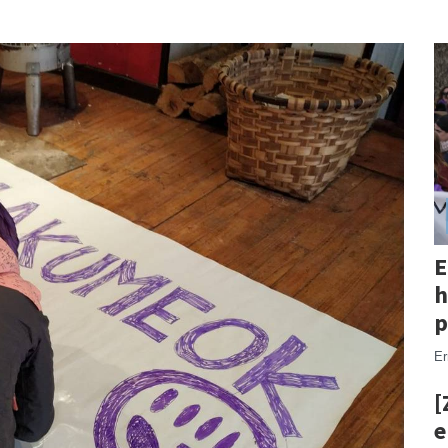
E
h
p
Er
[
e