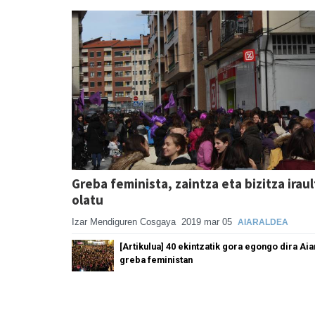
Greba feminista, zaintza eta bizitza irau
olatu
Izar Mendiguren Cosgaya
2019 mar 05
AIARALDEA
[Artikulua] 40 ekintzatik gora egongo dira Ai
greba feministan