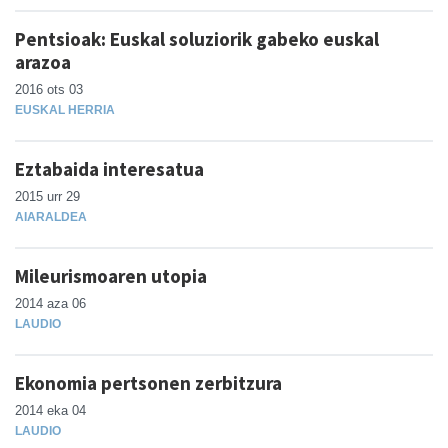
Pentsioak: Euskal soluziorik gabeko euskal
arazoa
2016 ots 03
EUSKAL HERRIA
Eztabaida interesatua
2015 urr 29
AIARALDEA
Mileurismoaren utopia
2014 aza 06
LAUDIO
Ekonomia pertsonen zerbitzura
2014 eka 04
LAUDIO