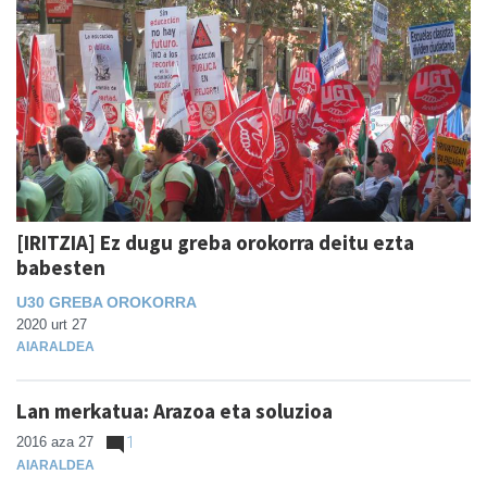
[IRITZIA] Ez dugu greba orokorra deitu ezta
babesten
U30 GREBA OROKORRA
2020 urt 27
AIARALDEA
Lan merkatua: Arazoa eta soluzioa
2016 aza 27
1
AIARALDEA