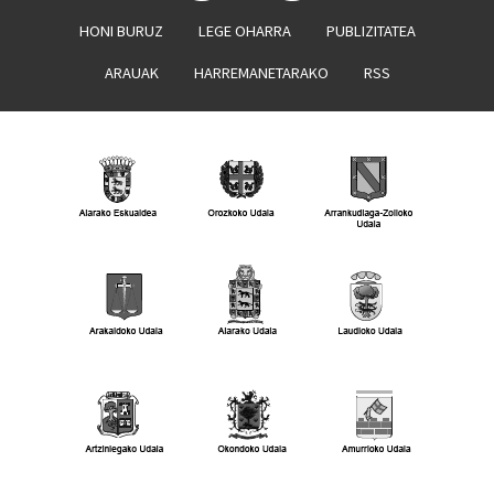
HONI BURUZ
LEGE OHARRA
PUBLIZITATEA
ARAUAK
HARREMANETARAKO
RSS