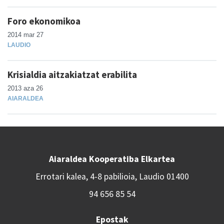
Foro ekonomikoa
2014 mar 27
LAUDIO
Krisialdia aitzakiatzat erabilita
2013 aza 26
AIARALDEA
Aiaraldea Kooperatiba Elkartea
Errotari kalea, 4-8 pabilioia, Laudio 01400
94 656 85 54
Epostak