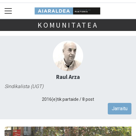
KOMUNITATEA
Raul Arza
Sindikalista (UGT)
2016(e)tik partaide / 8 post
Jarraitu