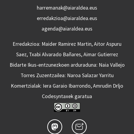
harremanak@aiaraldea.eus
erredakzioa@aiaraldea.eus
agenda@aiaraldea.eus
Erredakzioa: Maider Ramirez Martin, Aitor Aspuru
Saez, Txabi Alvarado Bañares, Aimar Gutierrez
Bidarte Ikus-entzunezkoen arduraduna: Naia Vallejo
Torres Zuzentzailea: Naroa Salazar Yarritu
Komertzialak: Iera Garaio Ibarrondo, Amrudin Drljo
Codesyntaxek garatua