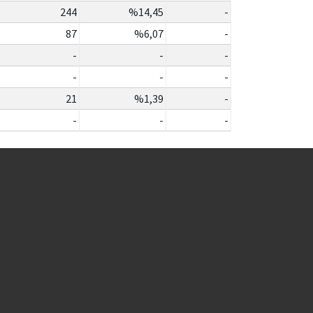
244
%14,45
-
87
%6,07
-
-
-
-
-
-
-
21
%1,39
-
-
-
-