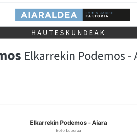
HAUTESKUNDEAK
emos
Elkarrekin Podemos - 
Elkarrekin Podemos - Aiara
Boto kopurua