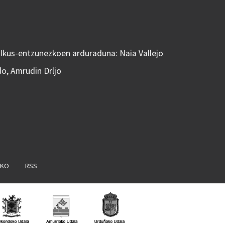
 Ikus-entzunezkoen arduraduna: Naia Vallejo
do, Amrudin Drljo
AKO
RSS