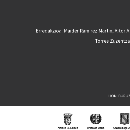
Erredakzioa: Maider Ramirez Martin, Aitor 
Torres Zuzentzai
HONI BURU