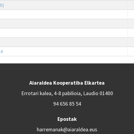
0)
24
Aiaraldea Kooperatiba Elkartea
Errotari kalea, 4-8 pabilioia, Laudio 01400
94 656 85 54
Epostak
harremanak@aiaraldea.eus