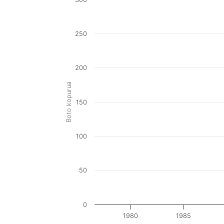
250
200
Boto kopurua
150
100
50
0
1980
1985