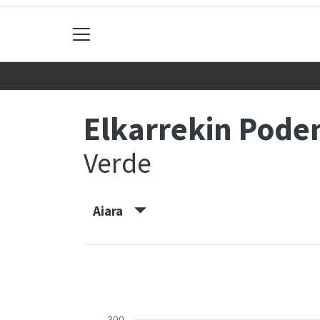
Elkarrekin Pod
Verde
Aiara
300