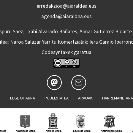
erredakzioa@aiaraldea.eus
agenda@aiaraldea.eus
Aspuru Saez, Txabi Alvarado Bañares, Aimar Gutierrez Bidarte
lea: Naroa Salazar Yarritu Komertzialak: Iera Garaio Ibarron
Codesyntaxek garatua
Z
LEGE OHARRA
PUBLIZITATEA
ARAUAK
HARREMANETAR