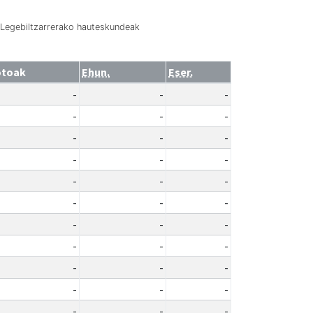
Legebiltzarrerako hauteskundeak
otoak
Ehun.
Eser.
-
-
-
-
-
-
-
-
-
-
-
-
-
-
-
-
-
-
-
-
-
-
-
-
-
-
-
-
-
-
-
-
-