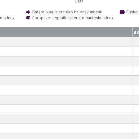
Data
Batzar Nagusietarako hauteskundeak
Eusko 
skundeak
Europako Legebiltzarrerako hauteskundeak
B