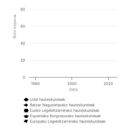
80
Boto kopurua
60
40
20
0
1980
2000
2020
Data
Udal hauteskundeak
Batzar Nagusietarako hauteskundeak
Eusko Legebiltzarrerako hauteskundeak
Espainiako Kongresurako hauteskundeak
Europako Legebiltzarrerako hauteskundeak