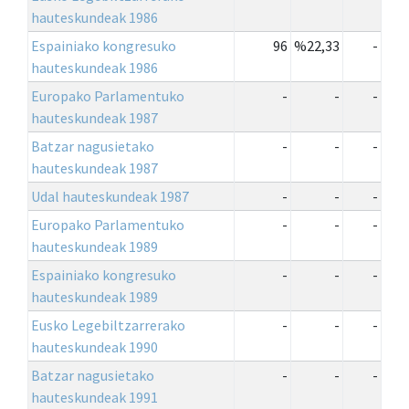
hauteskundeak 1986
Espainiako kongresuko
96
%22,33
-
hauteskundeak 1986
Europako Parlamentuko
-
-
-
hauteskundeak 1987
Batzar nagusietako
-
-
-
hauteskundeak 1987
Udal hauteskundeak 1987
-
-
-
Europako Parlamentuko
-
-
-
hauteskundeak 1989
Espainiako kongresuko
-
-
-
hauteskundeak 1989
Eusko Legebiltzarrerako
-
-
-
hauteskundeak 1990
Batzar nagusietako
-
-
-
hauteskundeak 1991