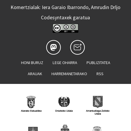
Komertzialak: Iera Garaio Ibarrondo, Amrudin Drljo
Codesyntaxek garatua
HONI BURUZ
LEGE OHARRA
PUBLIZITATEA
ARAUAK
HARREMANETARAKO
RSS