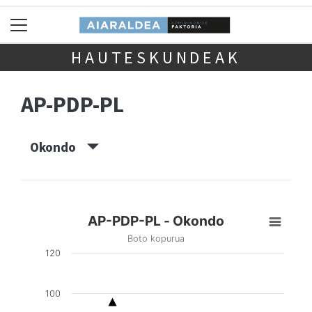
HAUTESKUNDEAK
AP-PDP-PL
Okondo
AP-PDP-PL - Okondo
Boto kopurua
120
100