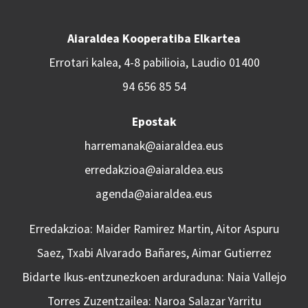
Aiaraldea Kooperatiba Elkartea
Errotari kalea, 4-8 pabilioia, Laudio 01400
94 656 85 54
Epostak
harremanak@aiaraldea.eus
erredakzioa@aiaraldea.eus
agenda@aiaraldea.eus
Erredakzioa: Maider Ramirez Martin, Aitor Aspuru
Saez, Txabi Alvarado Bañares, Aimar Gutierrez
Bidarte Ikus-entzunezkoen arduraduna: Naia Vallejo
Torres Zuzentzailea: Naroa Salazar Yarritu