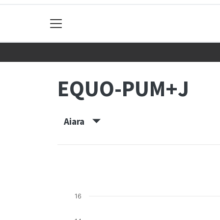
EQUO-PUM+J
Aiara
16