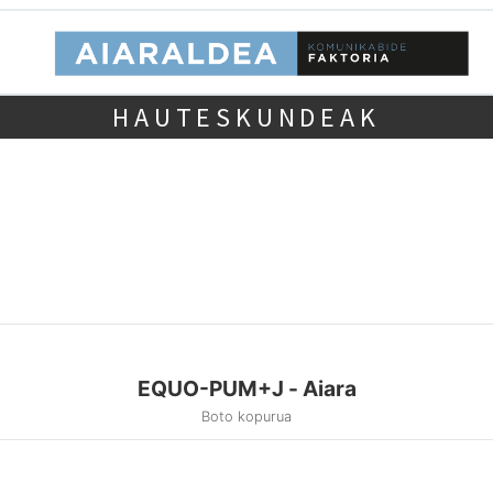
HAUTESKUNDEAK
EQUO-PUM+J - Aiara
Boto kopurua