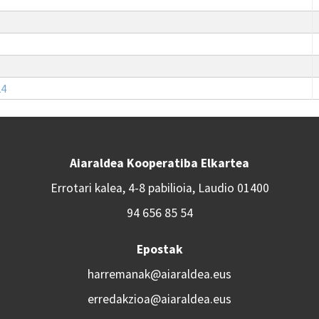
24
Aiaraldea Kooperatiba Elkartea
Errotari kalea, 4-8 pabilioia, Laudio 01400
94 656 85 54
Epostak
harremanak@aiaraldea.eus
erredakzioa@aiaraldea.eus