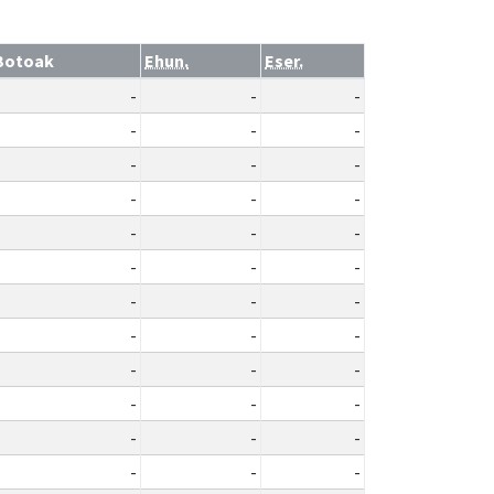
Botoak
Ehun.
Eser.
-
-
-
-
-
-
-
-
-
-
-
-
-
-
-
-
-
-
-
-
-
-
-
-
-
-
-
-
-
-
-
-
-
-
-
-