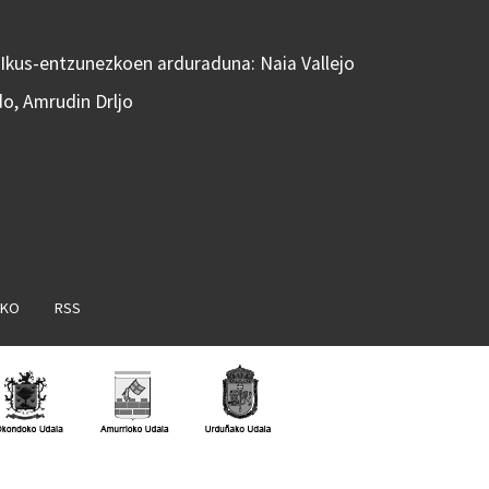
 Ikus-entzunezkoen arduraduna: Naia Vallejo
do, Amrudin Drljo
AKO
RSS