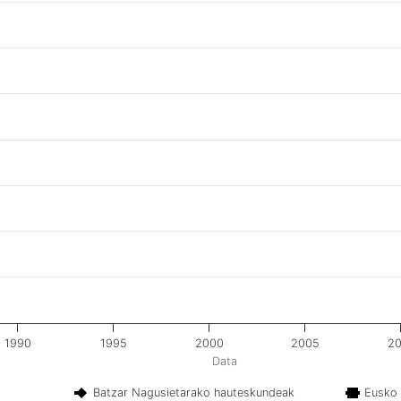
1990
1995
2000
2005
20
Data
Batzar Nagusietarako hauteskundeak
Eusko 