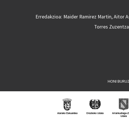
Erredakzioa: Maider Ramirez Martin, Aitor 
Torres Zuzentzai
HONI BURU