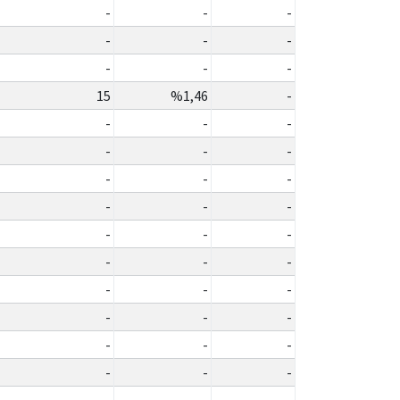
-
-
-
-
-
-
-
-
-
15
%1,46
-
-
-
-
-
-
-
-
-
-
-
-
-
-
-
-
-
-
-
-
-
-
-
-
-
-
-
-
-
-
-
-
-
-