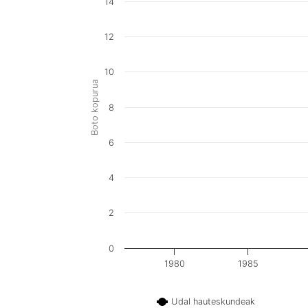
14
12
10
Boto kopurua
8
6
4
2
0
1980
1985
Udal hauteskundeak