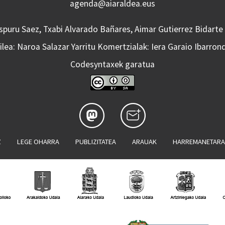
agenda@aiaraldea.eus
Aspuru Saez, Txabi Alvarado Bañares, Aimar Gutierrez Bidarte
lea: Naroa Salazar Yarritu Komertzialak: Iera Garaio Ibarron
Codesyntaxek garatua
Z
LEGE OHARRA
PUBLIZITATEA
ARAUAK
HARREMANETAR