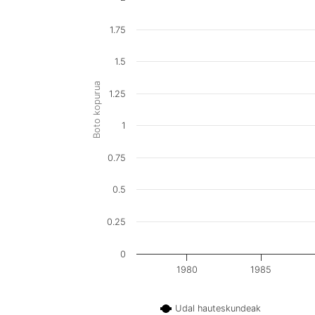
1.75
1.5
Boto kopurua
1.25
1
0.75
0.5
0.25
0
1980
1985
Udal hauteskundeak