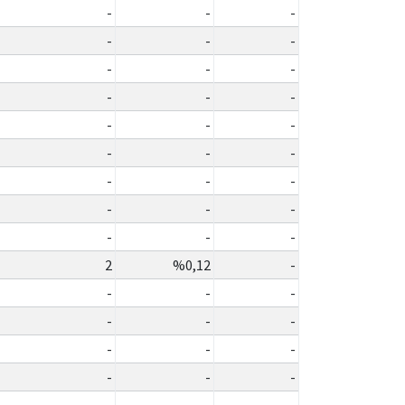
-
-
-
-
-
-
-
-
-
-
-
-
-
-
-
-
-
-
-
-
-
-
-
-
-
-
-
2
%0,12
-
-
-
-
-
-
-
-
-
-
-
-
-
-
-
-