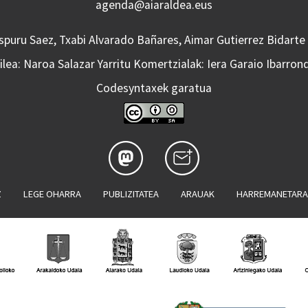
agenda@aiaraldea.eus
Aspuru Saez, Txabi Alvarado Bañares, Aimar Gutierrez Bidarte
lea: Naroa Salazar Yarritu Komertzialak: Iera Garaio Ibarron
Codesyntaxek garatua
Z
LEGE OHARRA
PUBLIZITATEA
ARAUAK
HARREMANETAR