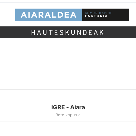
HAUTESKUNDEAK
IGRE - Aiara
Boto kopurua