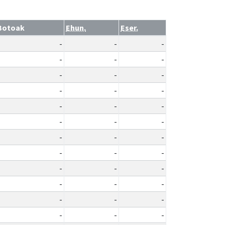
Botoak
Ehun.
Eser.
-
-
-
-
-
-
-
-
-
-
-
-
-
-
-
-
-
-
-
-
-
-
-
-
-
-
-
-
-
-
-
-
-
-
-
-