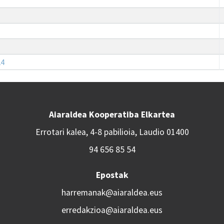
24
Aiaraldea Kooperatiba Elkartea
Errotari kalea, 4-8 pabilioia, Laudio 01400
94 656 85 54
Epostak
harremanak@aiaraldea.eus
erredakzioa@aiaraldea.eus