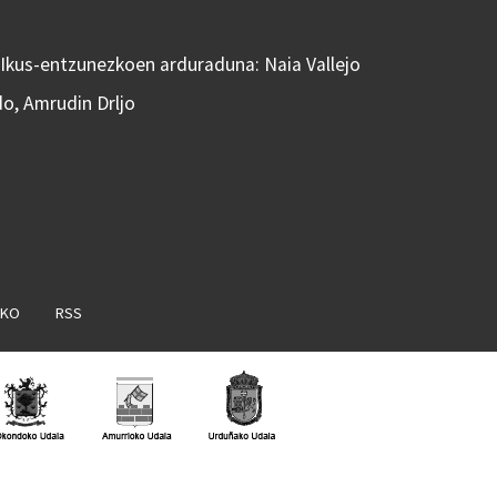
 Ikus-entzunezkoen arduraduna: Naia Vallejo
do, Amrudin Drljo
AKO
RSS