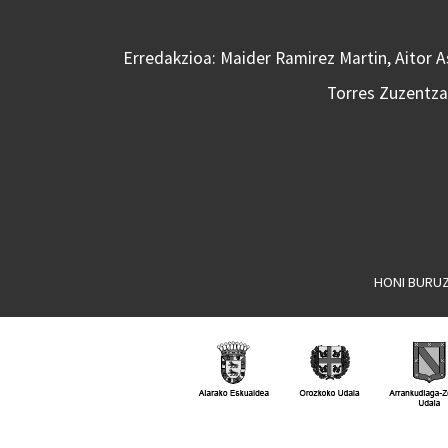
Erredakzioa: Maider Ramirez Martin, Aitor 
Torres Zuzentzai
HONI BURU