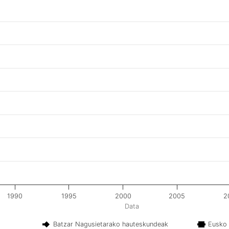
1990
1995
2000
2005
2
Data
Batzar Nagusietarako hauteskundeak
Eusko 