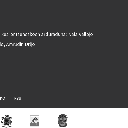
 Ikus-entzunezkoen arduraduna: Naia Vallejo
do, Amrudin Drljo
AKO
RSS