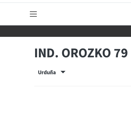
IND. OROZKO 79
Urduña