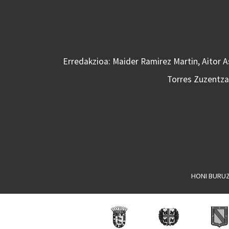
Erredakzioa: Maider Ramirez Martin, Aitor 
Torres Zuzentzai
HONI BURU