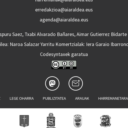
erredakzioa@aiaraldea.eus
agenda@aiaraldea.eus
Aspuru Saez, Txabi Alvarado Bañares, Aimar Gutierrez Bidarte
lea: Naroa Salazar Yarritu Komertzialak: Iera Garaio Ibarron
Codesyntaxek garatua
Z
LEGE OHARRA
PUBLIZITATEA
ARAUAK
HARREMANETAR