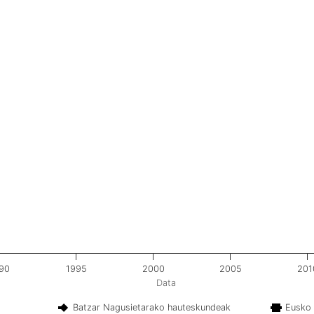
90
1995
2000
2005
201
Data
Batzar Nagusietarako hauteskundeak
Eusko 