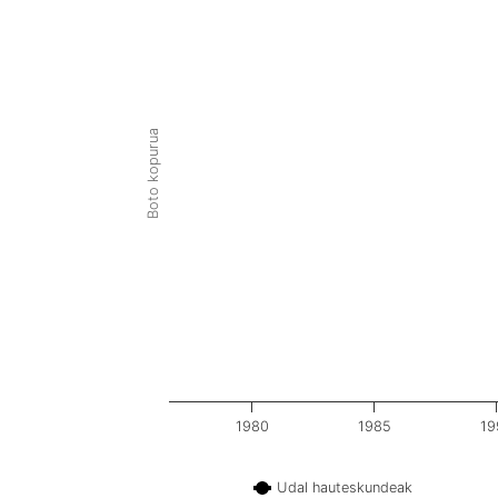
Boto kopurua
1980
1985
19
Udal hauteskundeak