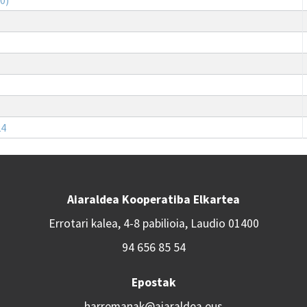
24
Aiaraldea Kooperatiba Elkartea
Errotari kalea, 4-8 pabilioia, Laudio 01400
94 656 85 54
Epostak
harremanak@aiaraldea.eus