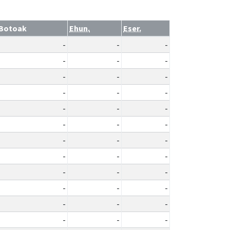
Botoak
Ehun.
Eser.
-
-
-
-
-
-
-
-
-
-
-
-
-
-
-
-
-
-
-
-
-
-
-
-
-
-
-
-
-
-
-
-
-
-
-
-