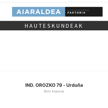
HAUTESKUNDEAK
IND. OROZKO 79 - Urduña
Boto kopurua