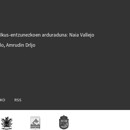
 Ikus-entzunezkoen arduraduna: Naia Vallejo
do, Amrudin Drljo
AKO
RSS