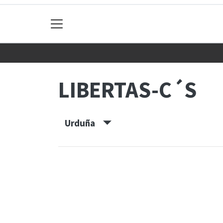
LIBERTAS-C´S
Urduña