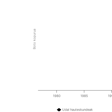
Boto kopurua
1980
1985
19
Udal hauteskundeak