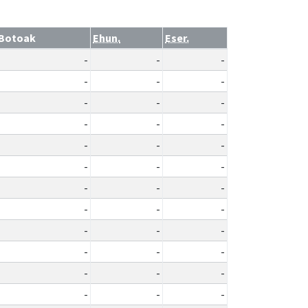
Botoak
Ehun.
Eser.
-
-
-
-
-
-
-
-
-
-
-
-
-
-
-
-
-
-
-
-
-
-
-
-
-
-
-
-
-
-
-
-
-
-
-
-