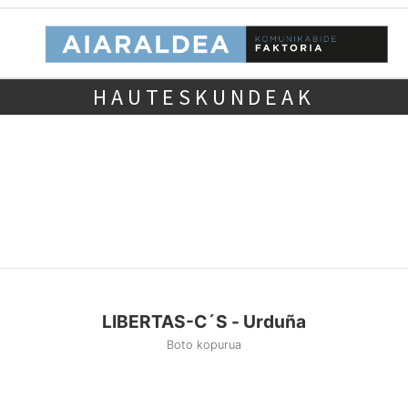
HAUTESKUNDEAK
LIBERTAS-C´S - Urduña
Boto kopurua