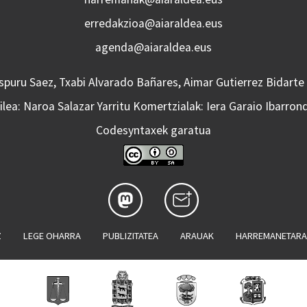
erredakzioa@aiaraldea.eus
agenda@aiaraldea.eus
Aspuru Saez, Txabi Alvarado Bañares, Aimar Gutierrez Bidarte
lea: Naroa Salazar Yarritu Komertzialak: Iera Garaio Ibarron
Codesyntaxek garatua
Z
LEGE OHARRA
PUBLIZITATEA
ARAUAK
HARREMANETAR