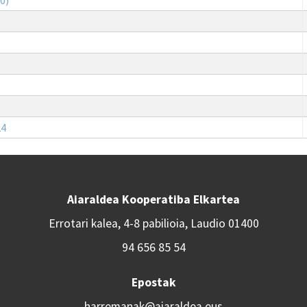
24
Aiaraldea Kooperatiba Elkartea
Errotari kalea, 4-8 pabilioia, Laudio 01400
94 656 85 54
Epostak
harremanak@aiaraldea.eus