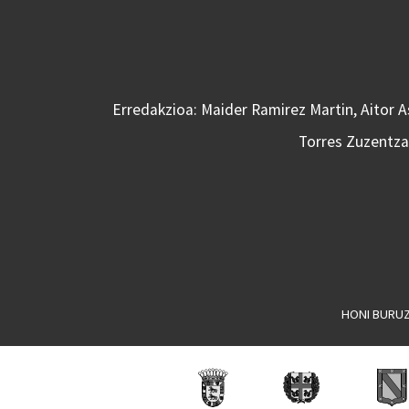
Erredakzioa: Maider Ramirez Martin, Aitor 
Torres Zuzentzai
HONI BURU