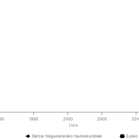
90
1995
2000
2005
201
Data
Batzar Nagusietarako hauteskundeak
Eusko 