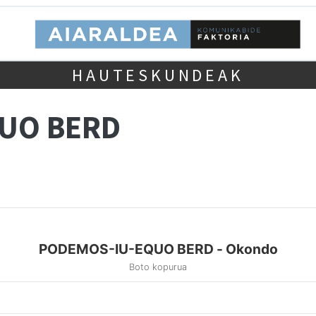
HAUTESKUNDEAK
UO BERD
PODEMOS-IU-EQUO BERD - Okondo
Boto kopurua