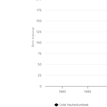
175
150
Boto kopurua
125
100
75
50
25
0
1980
1985
Udal hauteskundeak