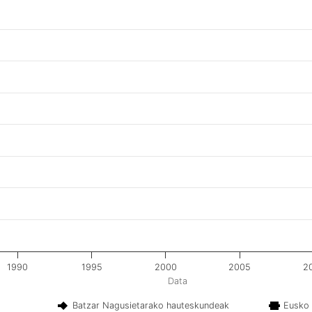
1990
1995
2000
2005
2
Data
Batzar Nagusietarako hauteskundeak
Eusko 