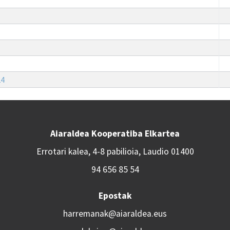
24
Aiaraldea Kooperatiba Elkartea
Errotari kalea, 4-8 pabilioia, Laudio 01400
94 656 85 54
Epostak
harremanak@aiaraldea.eus