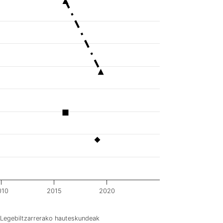
010
2015
2020
Legebiltzarrerako hauteskundeak