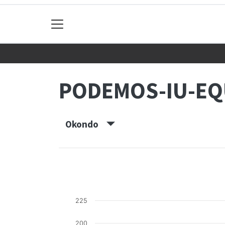
PODEMOS-IU-EQ
Okondo
225
200