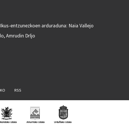
 Ikus-entzunezkoen arduraduna: Naia Vallejo
do, Amrudin Drljo
AKO
RSS