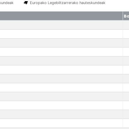
skundeak
Europako Legebiltzarrerako hauteskundeak
B