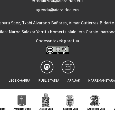
erredakzioa@aiaraldea.eus
agenda@aiaraldea.eus
Aspuru Saez, Txabi Alvarado Bañares, Aimar Gutierrez Bidarte
lea: Naroa Salazar Yarritu Komertzialak: Iera Garaio Ibarron
Codesyntaxek garatua
Z
LEGE OHARRA
PUBLIZITATEA
ARAUAK
HARREMANETAR