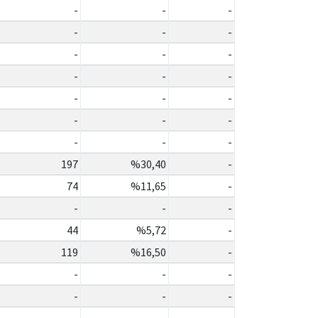
-
-
-
-
-
-
-
-
-
-
-
-
-
-
-
-
-
-
-
-
-
197
%30,40
-
74
%11,65
-
-
-
-
44
%5,72
-
119
%16,50
-
-
-
-
-
-
-
-
-
-