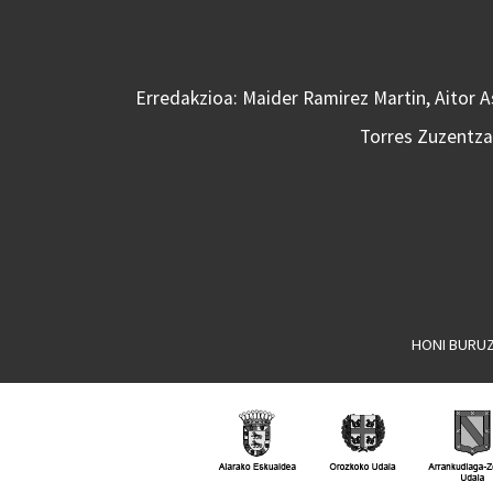
Erredakzioa: Maider Ramirez Martin, Aitor 
Torres Zuzentzai
HONI BURU