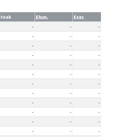
otoak
Ehun.
Eser.
-
-
-
-
-
-
-
-
-
-
-
-
-
-
-
-
-
-
-
-
-
-
-
-
-
-
-
-
-
-
-
-
-
-
-
-