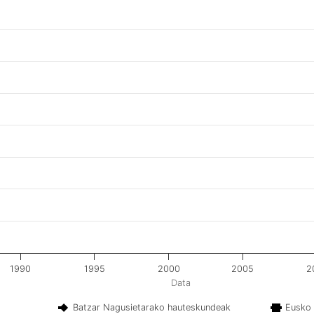
1990
1995
2000
2005
2
Data
Batzar Nagusietarako hauteskundeak
Eusko 