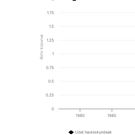
1.75
1.5
Boto kopurua
1.25
1
0.75
0.5
0.25
0
1980
1985
Udal hauteskundeak