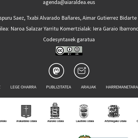
agenda@aiaraldea.eus
Aspuru Saez, Txabi Alvarado Bañares, Aimar Gutierrez Bidarte
lea: Naroa Salazar Yarritu Komertzialak: Iera Garaio Ibarron
Codesyntaxek garatua
Z
LEGE OHARRA
PUBLIZITATEA
ARAUAK
HARREMANETAR