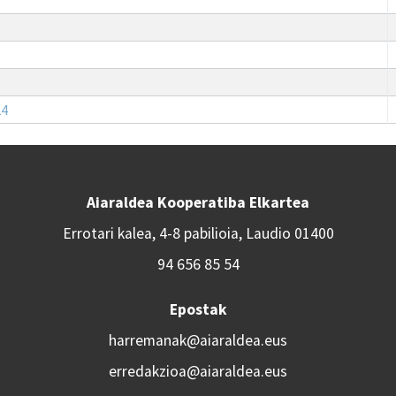
24
Aiaraldea Kooperatiba Elkartea
Errotari kalea, 4-8 pabilioia, Laudio 01400
94 656 85 54
Epostak
harremanak@aiaraldea.eus
erredakzioa@aiaraldea.eus