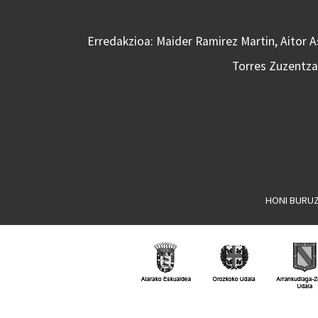
Erredakzioa: Maider Ramirez Martin, Aitor 
Torres Zuzentzai
HONI BURU