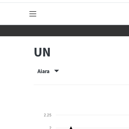
UN
Aiara
2.25
2