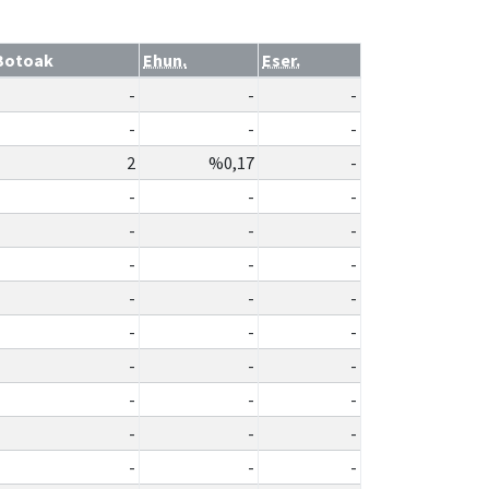
Botoak
Ehun.
Eser.
-
-
-
-
-
-
2
%0,17
-
-
-
-
-
-
-
-
-
-
-
-
-
-
-
-
-
-
-
-
-
-
-
-
-
-
-
-