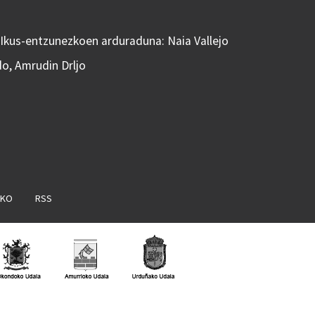
 Ikus-entzunezkoen arduraduna: Naia Vallejo
do, Amrudin Drljo
AKO
RSS