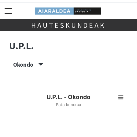
HAUTESKUNDEAK
U.P.L.
Okondo
U.P.L. - Okondo
Boto kopurua