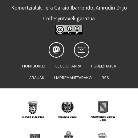
Komertzialak: Iera Garaio Ibarrondo, Amrudin Drljo
Codesyntaxek garatua
HONI BURUZ
LEGE OHARRA
PUBLIZITATEA
ARAUAK
HARREMANETARAKO
RSS