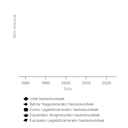
Boto kopurua
1980
1990
2000
2010
2020
Data
Udal hauteskundeak
Batzar Nagusietarako hauteskundeak
Eusko Legebiltzarrerako hauteskundeak
Espainiako Kongresurako hauteskundeak
Europako Legebiltzarrerako hauteskundeak