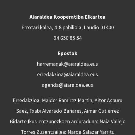
Aiaraldea Kooperatiba Elkartea
Errotari kalea, 4-8 pabilioia, Laudio 01400
94 656 85 54
Epostak
harremanak@aiaraldea.eus
erredakzioa@aiaraldea.eus
agenda@aiaraldea.eus
Erredakzioa: Maider Ramirez Martin, Aitor Aspuru
Saez, Txabi Alvarado Bañares, Aimar Gutierrez
Bidarte Ikus-entzunezkoen arduraduna: Naia Vallejo
Torres Zuzentzailea: Naroa Salazar Yarritu