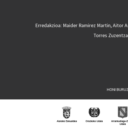
Erredakzioa: Maider Ramirez Martin, Aitor 
Torres Zuzentzai
HONI BURU