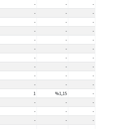
-
-
-
-
-
-
-
-
-
-
-
-
-
-
-
-
-
-
-
-
-
-
-
-
-
-
-
-
-
-
1
%1,15
-
-
-
-
-
-
-
-
-
-
-
-
-