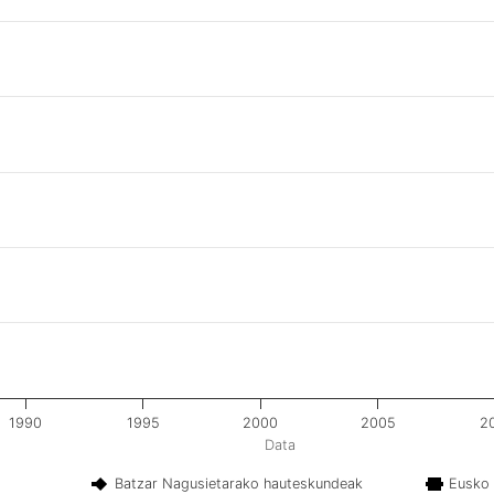
1990
1995
2000
2005
2
Data
Batzar Nagusietarako hauteskundeak
Eusko 