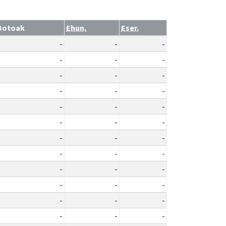
Botoak
Ehun.
Eser.
-
-
-
-
-
-
-
-
-
-
-
-
-
-
-
-
-
-
-
-
-
-
-
-
-
-
-
-
-
-
-
-
-
-
-
-