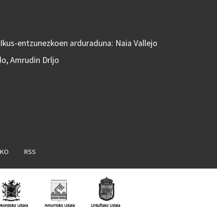
 Ikus-entzunezkoen arduraduna: Naia Vallejo
do, Amrudin Drljo
AKO
RSS