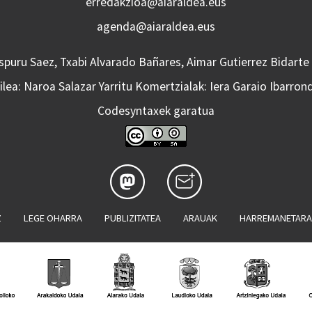
erredakzioa@aiaraldea.eus
agenda@aiaraldea.eus
Aspuru Saez, Txabi Alvarado Bañares, Aimar Gutierrez Bidarte
lea: Naroa Salazar Yarritu Komertzialak: Iera Garaio Ibarron
Codesyntaxek garatua
Z
LEGE OHARRA
PUBLIZITATEA
ARAUAK
HARREMANETAR