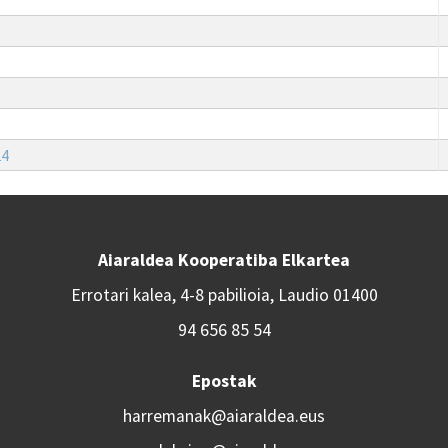
24
Aiaraldea Kooperatiba Elkartea
Errotari kalea, 4-8 pabilioia, Laudio 01400
94 656 85 54
Epostak
harremanak@aiaraldea.eus