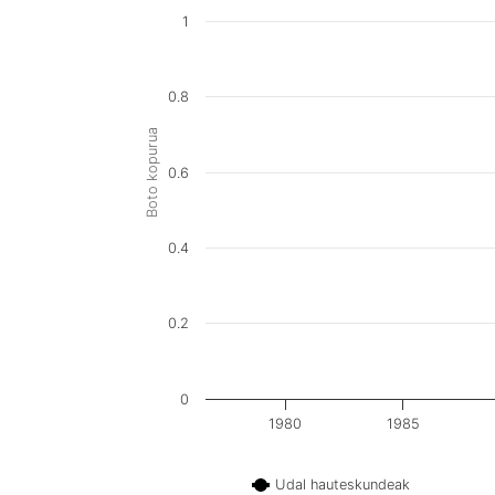
1
0.8
Boto kopurua
0.6
0.4
0.2
0
1980
1985
Udal hauteskundeak