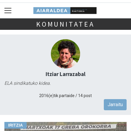
KOMUNITATEA
Itziar Larrazabal
ELA sindikatuko kidea.
2016(e)tik partaide / 14 post
Jarraitu
IRITZIA