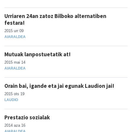
Urriaren 24an zatoz Bilboko alternatiben
festara!
2015 urr 09
AIARALDEA
Mutuak lanpostuetatik at!
2015 mai 14
AIARALDEA
Orain bai, igande eta jai egunak Laudion jai!
2015 ots 19
LAUDIO
Prestazio sozialak
2014 aza 16
AIARALDEA