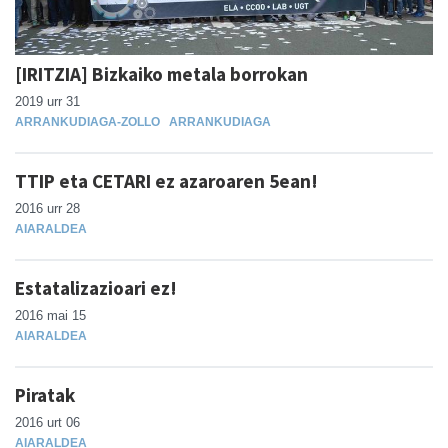
[IRITZIA] Bizkaiko metala borrokan
2019 urr 31
ARRANKUDIAGA-ZOLLO
ARRANKUDIAGA
TTIP eta CETARI ez azaroaren 5ean!
2016 urr 28
AIARALDEA
Estatalizazioari ez!
2016 mai 15
AIARALDEA
Piratak
2016 urt 06
AIARALDEA