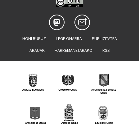
HONI BURUZ
LEGE OHARRA
PUBLIZITATEA
ARAUAK
HARREMANETARAKO
RSS