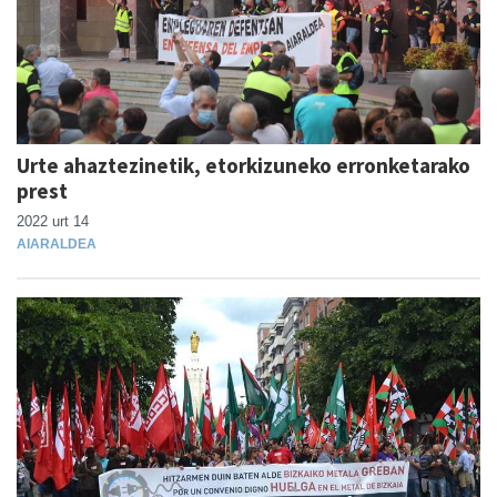
Urte ahaztezinetik, etorkizuneko erronketarako
prest
2022 urt 14
AIARALDEA