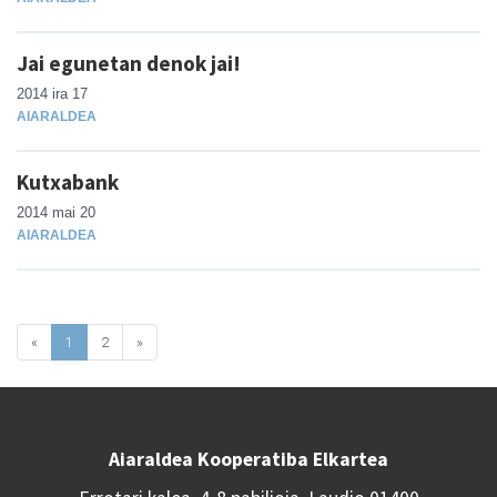
Jai egunetan denok jai!
2014 ira 17
AIARALDEA
Kutxabank
2014 mai 20
AIARALDEA
«
1
2
»
Aiaraldea Kooperatiba Elkartea