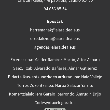
Errotari kalea, 4-8 pabilioia, Laudio 01400
94 656 85 54
Epostak
harremanak@aiaraldea.eus
erredakzioa@aiaraldea.eus
agenda@aiaraldea.eus
Erredakzioa: Maider Ramirez Martin, Aitor Aspuru
Saez, Txabi Alvarado Bañares, Aimar Gutierrez
Bidarte Ikus-entzunezkoen arduraduna: Naia Vallejo
Torres Zuzentzailea: Naroa Salazar Yarritu
Komertzialak: Iera Garaio Ibarrondo, Amrudin Drljo
Codesyntaxek garatua