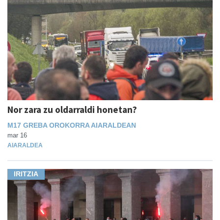
Nor zara zu oldarraldi honetan?
M17 GREBA OROKORRA AIARALDEAN
mar 16
AIARALDEA
IRITZIA