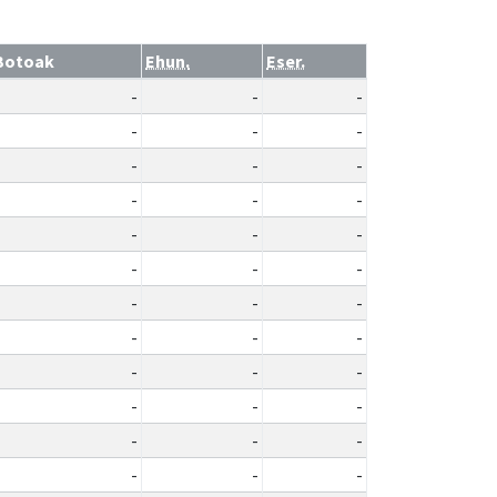
Botoak
Ehun.
Eser.
-
-
-
-
-
-
-
-
-
-
-
-
-
-
-
-
-
-
-
-
-
-
-
-
-
-
-
-
-
-
-
-
-
-
-
-