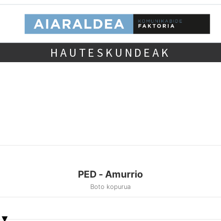
HAUTESKUNDEAK
PED - Amurrio
Boto kopurua