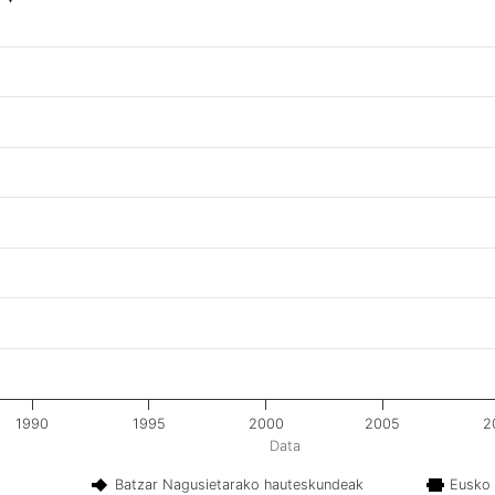
1990
1995
2000
2005
2
Data
Batzar Nagusietarako hauteskundeak
Eusko 