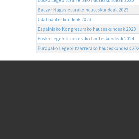
Batzar Nagusietarako hauteskundeak 2023
Udal hauteskundeak 2023
Espainiako Kongresurako hauteskundeak 2023
Eusko Legebiltzarrerako hauteskundeak 2024
Europako Legebiltzarrerako hauteskundeak 20