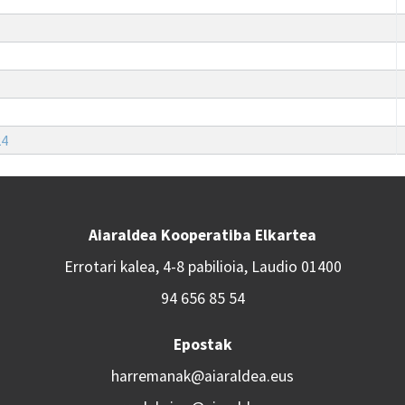
24
Aiaraldea Kooperatiba Elkartea
Errotari kalea, 4-8 pabilioia, Laudio 01400
94 656 85 54
Epostak
harremanak@aiaraldea.eus