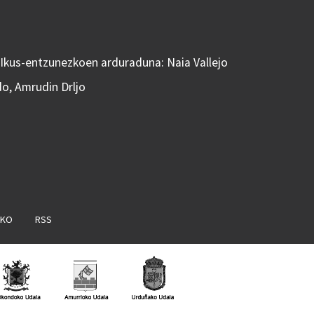
 Ikus-entzunezkoen arduraduna: Naia Vallejo
do, Amrudin Drljo
AKO
RSS