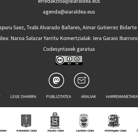
erredakzioa@aiaraldea.eus
agenda@aiaraldea.eus
Aspuru Saez, Txabi Alvarado Bañares, Aimar Gutierrez Bidarte
lea: Naroa Salazar Yarritu Komertzialak: Iera Garaio Ibarron
Codesyntaxek garatua
Z
LEGE OHARRA
PUBLIZITATEA
ARAUAK
HARREMANETAR