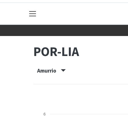
POR-LIA
Amurrio
6