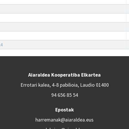
24
Aiaraldea Kooperatiba Elkartea
Errotari kalea, 4-8 pabilioia, Laudio 01400
94 656 85 54
Epostak
harremanak@aiaraldea.eus