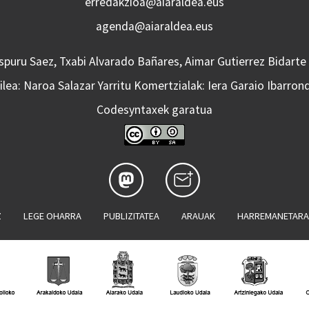
erredakzioa@aiaraldea.eus
agenda@aiaraldea.eus
Aspuru Saez, Txabi Alvarado Bañares, Aimar Gutierrez Bidarte
lea: Naroa Salazar Yarritu Komertzialak: Iera Garaio Ibarron
Codesyntaxek garatua
Z
LEGE OHARRA
PUBLIZITATEA
ARAUAK
HARREMANETAR