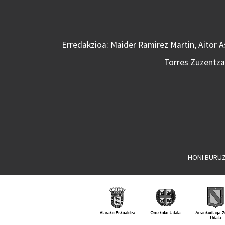
Erredakzioa: Maider Ramirez Martin, Aitor 
Torres Zuzentzai
HONI BURU