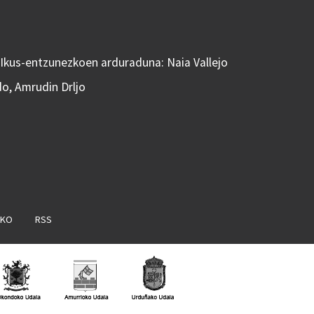
 Ikus-entzunezkoen arduraduna: Naia Vallejo
do, Amrudin Drljo
AKO
RSS