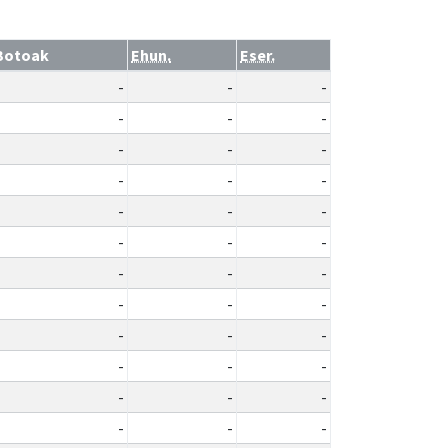
Botoak
Ehun.
Eser.
-
-
-
-
-
-
-
-
-
-
-
-
-
-
-
-
-
-
-
-
-
-
-
-
-
-
-
-
-
-
-
-
-
-
-
-