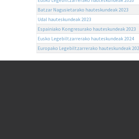
Batzar Nagusietarako hauteskundeak 2023
Udal hauteskundeak 2023
Espainiako Kongresurako hauteskundeak 2023
Eusko Legebiltzarrerako hauteskundeak 2024
Europako Legebiltzarrerako hauteskundeak 20