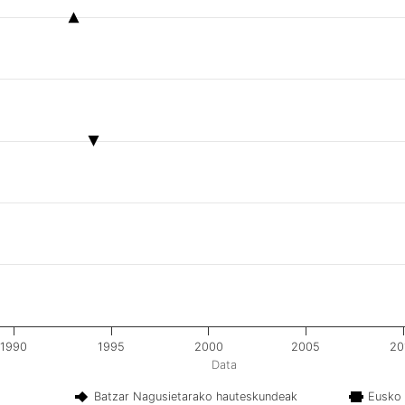
1990
1995
2000
2005
20
Data
Batzar Nagusietarako hauteskundeak
Eusko 