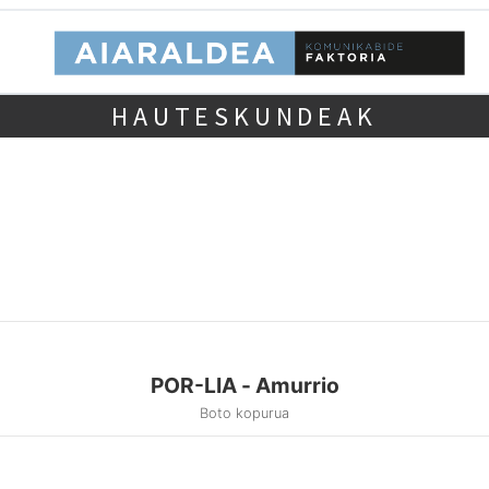
HAUTESKUNDEAK
POR-LIA - Amurrio
Boto kopurua