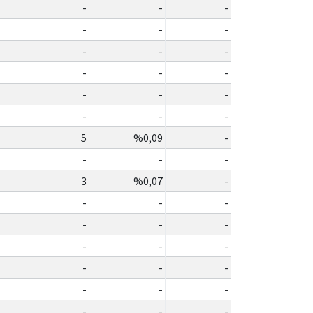
-
-
-
-
-
-
-
-
-
-
-
-
-
-
-
-
-
-
5
%0,09
-
-
-
-
3
%0,07
-
-
-
-
-
-
-
-
-
-
-
-
-
-
-
-
-
-
-