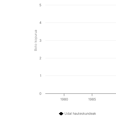
5
4
Boto kopurua
3
2
1
0
1980
1985
Udal hauteskundeak