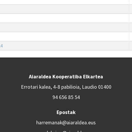
24
Aiaraldea Kooperatiba Elkartea
Errotari kalea, 4-8 pabilioia, Laudio 01400
94 656 85 54
Epostak
harremanak@aiaraldea.eus