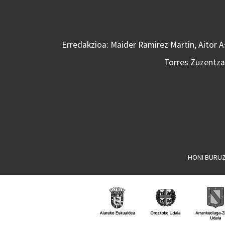
Erredakzioa: Maider Ramirez Martin, Aitor 
Torres Zuzentzai
HONI BURU