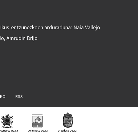
 Ikus-entzunezkoen arduraduna: Naia Vallejo
do, Amrudin Drljo
AKO
RSS