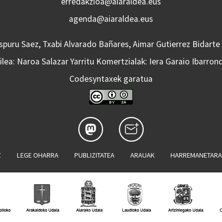
erredakzioa@aiaraldea.eus
agenda@aiaraldea.eus
Aspuru Saez, Txabi Alvarado Bañares, Aimar Gutierrez Bidarte
lea: Naroa Salazar Yarritu Komertzialak: Iera Garaio Ibarron
Codesyntaxek garatua
Z
LEGE OHARRA
PUBLIZITATEA
ARAUAK
HARREMANETAR