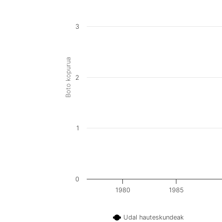
3
Boto kopurua
2
1
0
1980
1985
Udal hauteskundeak