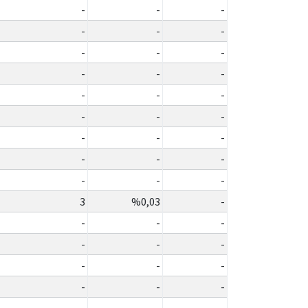
-
-
-
-
-
-
-
-
-
-
-
-
-
-
-
-
-
-
-
-
-
-
-
-
-
-
-
3
%0,03
-
-
-
-
-
-
-
-
-
-
-
-
-
-
-
-