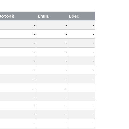
Botoak
Ehun.
Eser.
-
-
-
-
-
-
-
-
-
-
-
-
-
-
-
-
-
-
-
-
-
-
-
-
-
-
-
-
-
-
-
-
-
-
-
-