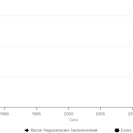
1990
1995
2000
2005
20
Data
Batzar Nagusietarako hauteskundeak
Eusko 