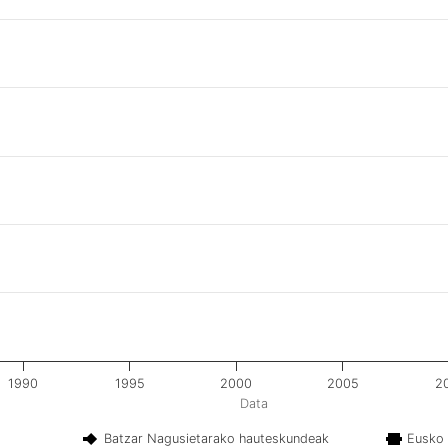
1990
1995
2000
2005
2
Data
Batzar Nagusietarako hauteskundeak
Eusko 