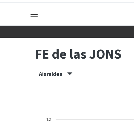
FE de las JONS
Aiaraldea
1.2