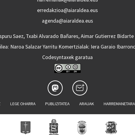
erredakzioa@aiaraldea.eus
agenda@aiaraldea.eus
Aspuru Saez, Txabi Alvarado Bañares, Aimar Gutierrez Bidarte
lea: Naroa Salazar Yarritu Komertzialak: Iera Garaio Ibarron
Codesyntaxek garatua
Z
LEGE OHARRA
PUBLIZITATEA
ARAUAK
HARREMANETAR