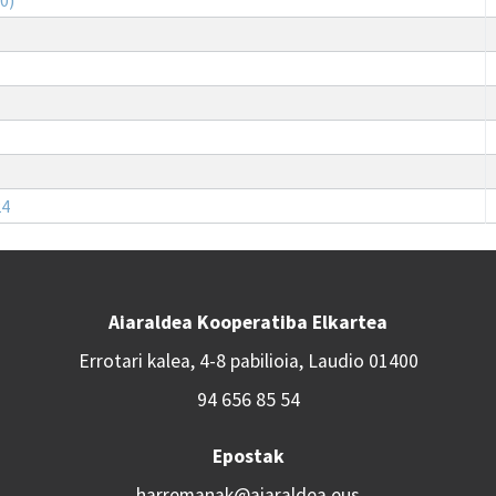
24
Aiaraldea Kooperatiba Elkartea
Errotari kalea, 4-8 pabilioia, Laudio 01400
94 656 85 54
Epostak
harremanak@aiaraldea.eus