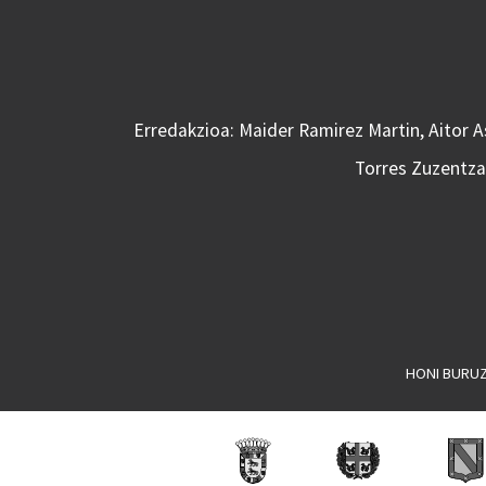
Erredakzioa: Maider Ramirez Martin, Aitor 
Torres Zuzentzai
HONI BURU