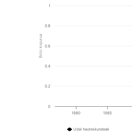
1
0.8
Boto kopurua
0.6
0.4
0.2
0
1980
1985
Udal hauteskundeak