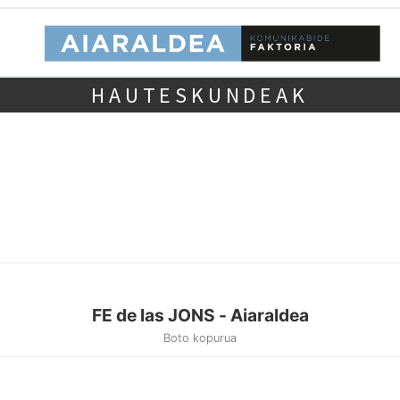
HAUTESKUNDEAK
FE de las JONS - Aiaraldea
Boto kopurua