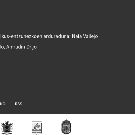
 Ikus-entzunezkoen arduraduna: Naia Vallejo
do, Amrudin Drljo
AKO
RSS