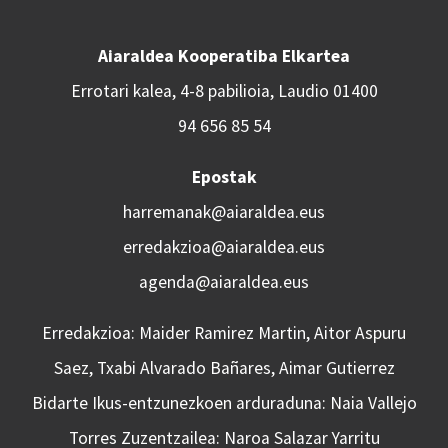
Aiaraldea Kooperatiba Elkartea
Errotari kalea, 4-8 pabilioia, Laudio 01400
94 656 85 54
Epostak
harremanak@aiaraldea.eus
erredakzioa@aiaraldea.eus
agenda@aiaraldea.eus
Erredakzioa: Maider Ramirez Martin, Aitor Aspuru
Saez, Txabi Alvarado Bañares, Aimar Gutierrez
Bidarte Ikus-entzunezkoen arduraduna: Naia Vallejo
Torres Zuzentzailea: Naroa Salazar Yarritu