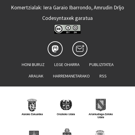
Komertzialak: Iera Garaio Ibarrondo, Amrudin Drljo
Codesyntaxek garatua
HONI BURUZ
LEGE OHARRA
PUBLIZITATEA
ARAUAK
HARREMANETARAKO
RSS