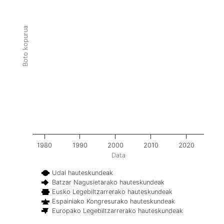
Boto kopurua
1980
1990
2000
2010
2020
Data
Udal hauteskundeak
Batzar Nagusietarako hauteskundeak
Eusko Legebiltzarrerako hauteskundeak
Espainiako Kongresurako hauteskundeak
Europako Legebiltzarrerako hauteskundeak