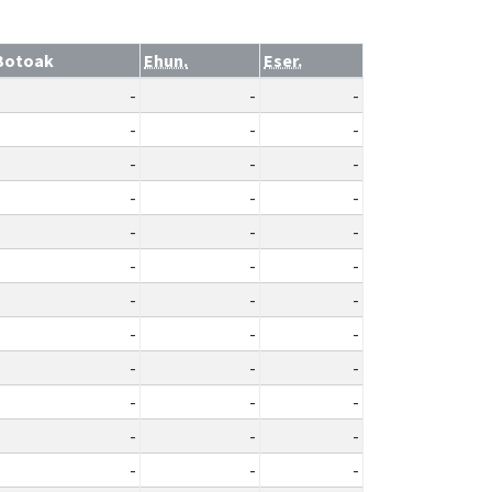
Botoak
Ehun.
Eser.
-
-
-
-
-
-
-
-
-
-
-
-
-
-
-
-
-
-
-
-
-
-
-
-
-
-
-
-
-
-
-
-
-
-
-
-