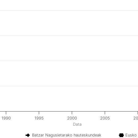
1990
1995
2000
2005
20
Data
Batzar Nagusietarako hauteskundeak
Eusko 