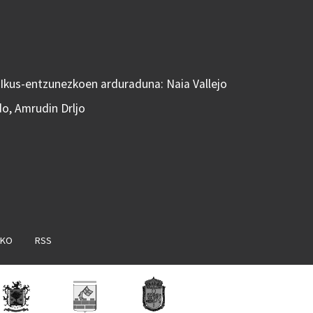
 Ikus-entzunezkoen arduraduna: Naia Vallejo
do, Amrudin Drljo
AKO
RSS