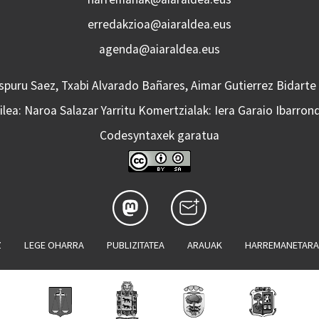
erredakzioa@aiaraldea.eus
agenda@aiaraldea.eus
Aspuru Saez, Txabi Alvarado Bañares, Aimar Gutierrez Bidarte
lea: Naroa Salazar Yarritu Komertzialak: Iera Garaio Ibarron
Codesyntaxek garatua
Z
LEGE OHARRA
PUBLIZITATEA
ARAUAK
HARREMANETAR