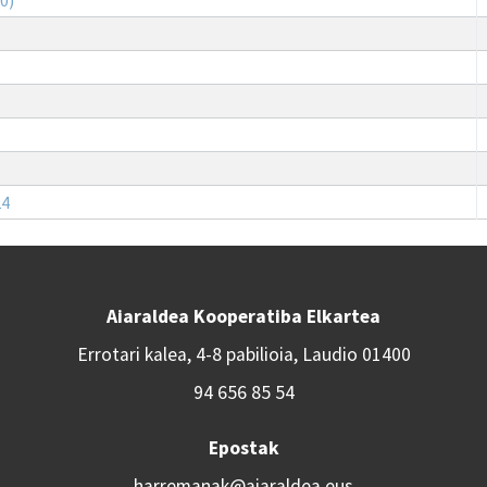
24
Aiaraldea Kooperatiba Elkartea
Errotari kalea, 4-8 pabilioia, Laudio 01400
94 656 85 54
Epostak
harremanak@aiaraldea.eus