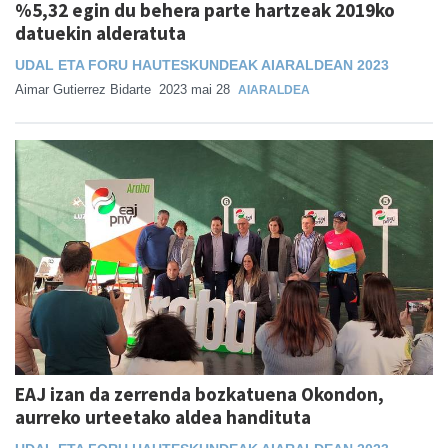
%5,32 egin du behera parte hartzeak 2019ko
datuekin alderatuta
UDAL ETA FORU HAUTESKUNDEAK AIARALDEAN 2023
Aimar Gutierrez Bidarte
2023 mai 28
AIARALDEA
EAJ izan da zerrenda bozkatuena Okondon,
aurreko urteetako aldea handituta