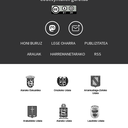
HONI BURUZ
LEGE OHARRA
PUBLIZITATEA
ARAUAK
HARREMANETARAKO
RSS