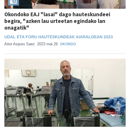
Okondoko EAJ "lasai" dago hauteskundeei
begira, "azken lau urteetan egindako lan
onagatik"
UDAL ETA FORU HAUTESKUNDEAK AIARALDEAN 2023
Aitor Aspuru Saez
2023 mai 26
OKONDO