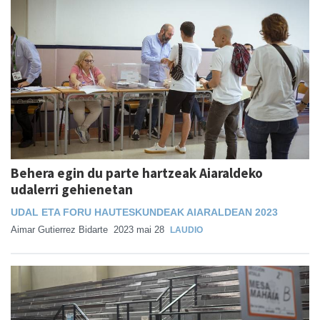
Behera egin du parte hartzeak Aiaraldeko
udalerri gehienetan
UDAL ETA FORU HAUTESKUNDEAK AIARALDEAN 2023
Aimar Gutierrez Bidarte
2023 mai 28
LAUDIO