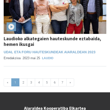
Laudioko alkategaien hauteskunde eztabaida,
hemen ikusgai
UDAL ETA FORU HAUTESKUNDEAK AIARALDEAN 2023
Erredakzioa
2023 mai 25
LAUDIO
«
1
2
3
4
5
6
7
»
Aiaraldea Kooperatiba Elkartea