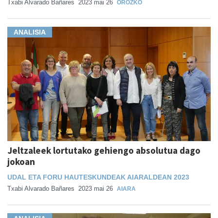
Txabi Alvarado Bañares
2023 mai 26
OROZKO
ANALISIA
Jeltzaleek lortutako gehiengo absolutua dago
jokoan
UDAL ETA FORU HAUTESKUNDEAK AIARALDEAN 2023
Txabi Alvarado Bañares
2023 mai 26
AIARA