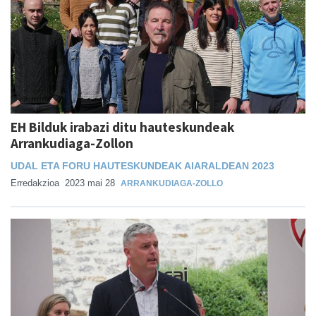
EH Bilduk irabazi ditu hauteskundeak
Arrankudiaga-Zollon
UDAL ETA FORU HAUTESKUNDEAK AIARALDEAN 2023
Erredakzioa
2023 mai 28
ARRANKUDIAGA-ZOLLO