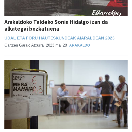
Arakaldoko Taldeko Sonia Hidalgo izan da
alkategai bozkatuena
UDAL ETA FORU HAUTESKUNDEAK AIARALDEAN 2023
Gartzen Garaio Atxurra
2023 mai 28
ARAKALDO