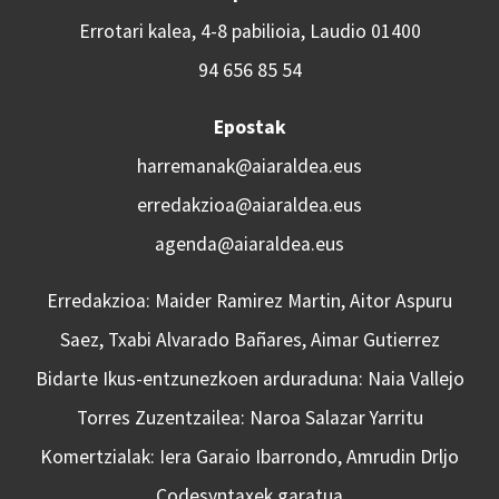
Errotari kalea, 4-8 pabilioia, Laudio 01400
94 656 85 54
Epostak
harremanak@aiaraldea.eus
erredakzioa@aiaraldea.eus
agenda@aiaraldea.eus
Erredakzioa: Maider Ramirez Martin, Aitor Aspuru
Saez, Txabi Alvarado Bañares, Aimar Gutierrez
Bidarte Ikus-entzunezkoen arduraduna: Naia Vallejo
Torres Zuzentzailea: Naroa Salazar Yarritu
Komertzialak: Iera Garaio Ibarrondo, Amrudin Drljo
Codesyntaxek garatua