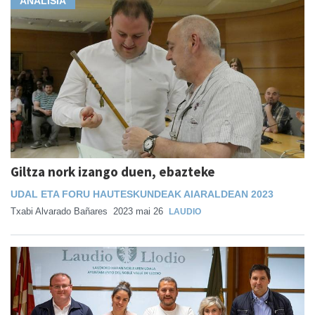
ANALISIA
Giltza nork izango duen, ebazteke
UDAL ETA FORU HAUTESKUNDEAK AIARALDEAN 2023
Txabi Alvarado Bañares
2023 mai 26
LAUDIO