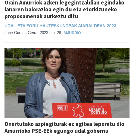
Orain Amurriok azken legegintzaldian egindako
lanaren balorazioa egin du eta etorkizuneko
proposamenak aurkeztu ditu
UDAL ETA FORU HAUTESKUNDEAK AIARALDEAN 2023
Jone Gartzia Gerra
2023 mai 26
AMURRIO
Onartutako azpiegiturak ez egitea leporatu dio
Amurrioko PSE-EEk egungo udal gobernu