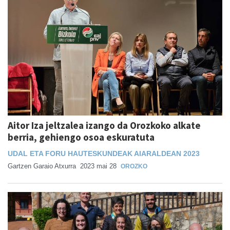
Aitor Iza jeltzalea izango da Orozkoko alkate
berria, gehiengo osoa eskuratuta
UDAL ETA FORU HAUTESKUNDEAK AIARALDEAN 2023
Gartzen Garaio Atxurra
2023 mai 28
OROZKO