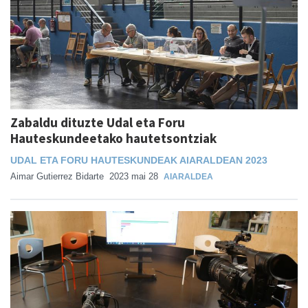
Zabaldu dituzte Udal eta Foru
Hauteskundeetako hautetsontziak
UDAL ETA FORU HAUTESKUNDEAK AIARALDEAN 2023
Aimar Gutierrez Bidarte
2023 mai 28
AIARALDEA