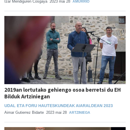
Izar Mendiguren Cosgaya
2023 mai 28
AMURRIO
2019an lortutako gehiengo osoa berretsi du EH
Bilduk Artziniegan
UDAL ETA FORU HAUTESKUNDEAK AIARALDEAN 2023
Aimar Gutierrez Bidarte
2023 mai 28
ARTZINIEGA