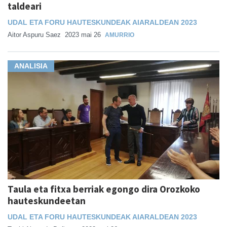
taldeari
UDAL ETA FORU HAUTESKUNDEAK AIARALDEAN 2023
Aitor Aspuru Saez
2023 mai 26
AMURRIO
ANALISIA
Taula eta fitxa berriak egongo dira Orozkoko
hauteskundeetan
UDAL ETA FORU HAUTESKUNDEAK AIARALDEAN 2023