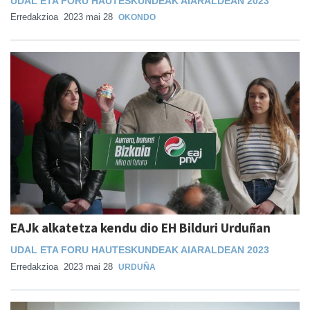
UDAL ETA FORU HAUTESKUNDEAK AIARALDEAN 2023
Erredakzioa
2023 mai 28
OKONDO
EAJk alkatetza kendu dio EH Bilduri Urduñan
UDAL ETA FORU HAUTESKUNDEAK AIARALDEAN 2023
Erredakzioa
2023 mai 28
URDUÑA