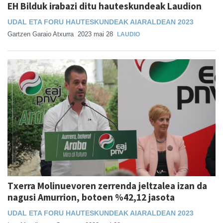
EH Bilduk irabazi ditu hauteskundeak Laudion
UDAL ETA FORU HAUTESKUNDEAK AIARALDEAN 2023
Gartzen Garaio Atxurra
2023 mai 28
LAUDIO
Txerra Molinuevoren zerrenda jeltzalea izan da
nagusi Amurrion, botoen %42,12 jasota
UDAL ETA FORU HAUTESKUNDEAK AIARALDEAN 2023