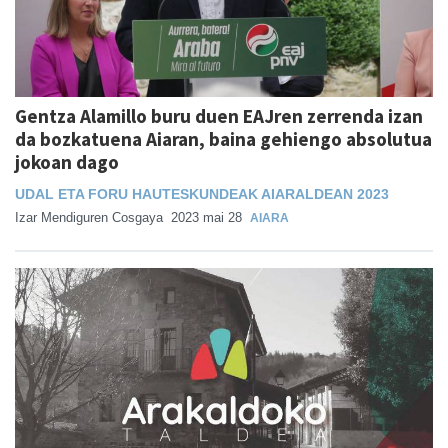
Gentza Alamillo buru duen EAJren zerrenda izan
da bozkatuena Aiaran, baina gehiengo absolutua
jokoan dago
UDAL ETA FORU HAUTESKUNDEAK AIARALDEAN 2023
Izar Mendiguren Cosgaya
2023 mai 28
AIARA