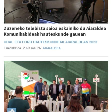
Zuzeneko telebista saioa eskainiko du Aiaraldea
Komunikabideak hauteskunde gauean
UDAL ETA FORU HAUTESKUNDEAK AIARALDEAN 2023
Erredakzioa
2023 mai 26
AIARALDEA