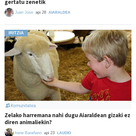
gertatu zenetik
Juan Jose
api 28
AIARALDEA
IRITZIA
Komunitatea
Zelako harremana nahi dugu Aiaraldean gizaki ez
diren animaliekin?
Irene Barañano
api 23
LAUDIO