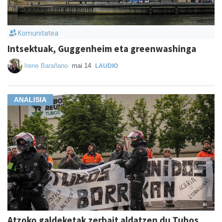
Komunitatea
Intsektuak, Guggenheim eta greenwashinga
Irene Barañano
mai 14
LAUDIO
ANALISIA
Atzoko galdeketak zerbait aldatzen du Tubos