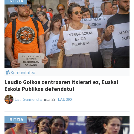
IRITZIA
Komunitatea
Laudio Goikoa zentroaren itxierari ez, Euskal
Eskola Publikoa defendatu!
Esti Garmendia
mai 27
LAUDIO
IRITZIA