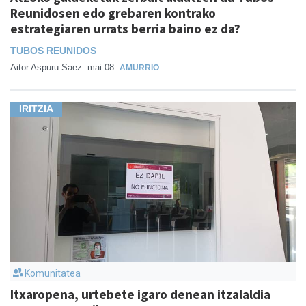
Reunidosen edo grebaren kontrako
estrategiaren urrats berria baino ez da?
TUBOS REUNIDOS
Aitor Aspuru Saez
mai 08
AMURRIO
IRITZIA
Komunitatea
Itxaropena, urtebete igaro denean itzalaldia