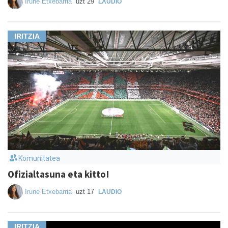
Irune Etxebarria
uzt 29
LAUDIO
IRITZIA
Komunitatea
Ofizialtasuna eta kitto!
Irune Etxebarria
uzt 17
LAUDIO
IRITZIA