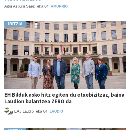
Aitor Aspuru Saez
eka 04
AMURRIO
IRITZIA
EH Bilduk asko hitz egiten du etxebizitzaz, baina
Laudion balantzea ZERO da
EAJ Laudio
eka 04
LAUDIO