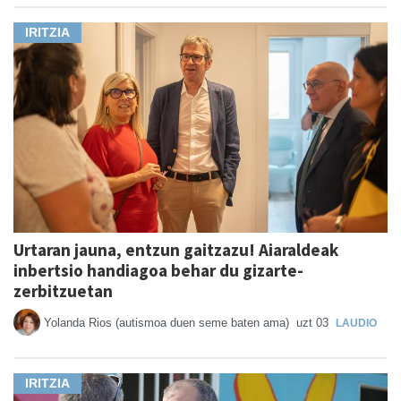
IRITZIA
Urtaran jauna, entzun gaitzazu! Aiaraldeak
inbertsio handiagoa behar du gizarte-
zerbitzuetan
Yolanda Rios (autismoa duen seme baten ama)
uzt 03
LAUDIO
IRITZIA