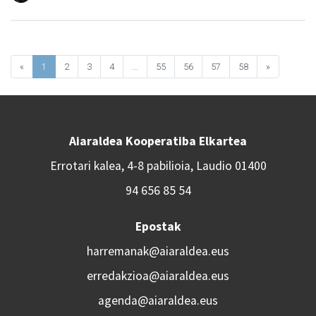
«
1
2
3
4
...
55
56
57
58
»
Aiaraldea Kooperatiba Elkartea
Errotari kalea, 4-8 pabilioia, Laudio 01400
94 656 85 54
Epostak
harremanak@aiaraldea.eus
erredakzioa@aiaraldea.eus
agenda@aiaraldea.eus