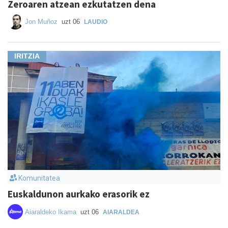
Zeroaren atzean ezkutatzen dena
Jon Muñoz
uzt 06
LAUDIO
IRITZIA
Komunitatea
Euskaldunon aurkako erasorik ez
Aiaraldeko Ikama
uzt 06
AIARALDEA