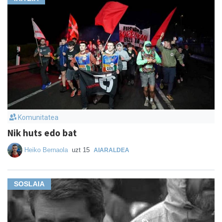
Komunitatea
Nik huts edo bat
Heiko Bernaola
uzt 15
AIARALDEA
SOSLAIA