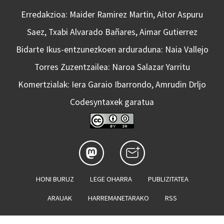
Erredakzioa: Maider Ramirez Martin, Aitor Aspuru
Saez, Txabi Alvarado Bañares, Aimar Gutierrez
Bidarte Ikus-entzunezkoen arduraduna: Naia Vallejo
Torres Zuzentzailea: Naroa Salazar Yarritu
Komertzialak: Iera Garaio Ibarrondo, Amrudin Drljo
Codesyntaxek garatua
HONI BURUZ
LEGE OHARRA
PUBLIZITATEA
ARAUAK
HARREMANETARAKO
RSS