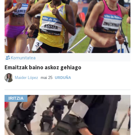
Komunitatea
Emaitzak baino askoz gehiago
Maider López
mai 25
URDUÑA
IRITZIA