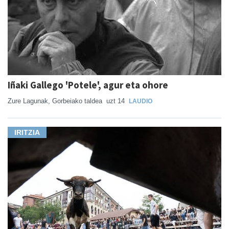
Iñaki Gallego 'Potele', agur eta ohore
Zure Lagunak, Gorbeiako taldea
uzt 14
LAUDIO
IRITZIA