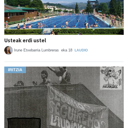
Usteak erdi ustel
Irune Etxebarria Lumbreras
eka 18
LAUDIO
IRITZIA