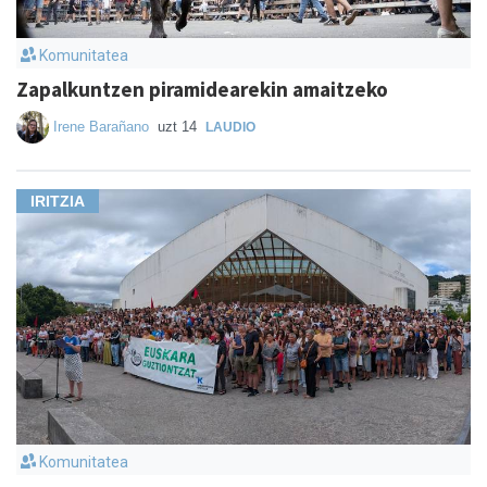
Komunitatea
Zapalkuntzen piramidearekin amaitzeko
Irene Barañano
uzt 14
LAUDIO
IRITZIA
Komunitatea