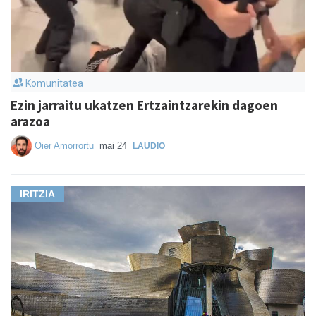
Komunitatea
Ezin jarraitu ukatzen Ertzaintzarekin dagoen
arazoa
Oier Amorrortu
mai 24
LAUDIO
IRITZIA