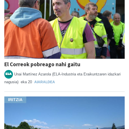
El Correok pobreago nahi gaitu
Unai Martínez Azarola (ELA-Industria eta Eraikuntzaren idazkari
nagusia)
eka 20
AIARALDEA
IRITZIA