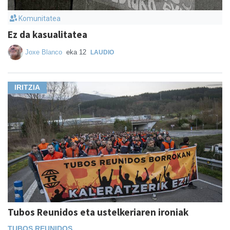
Komunitatea
Ez da kasualitatea
Joxe Blanco
eka 12
LAUDIO
IRITZIA
Tubos Reunidos eta ustelkeriaren ironiak
TUBOS REUNIDOS