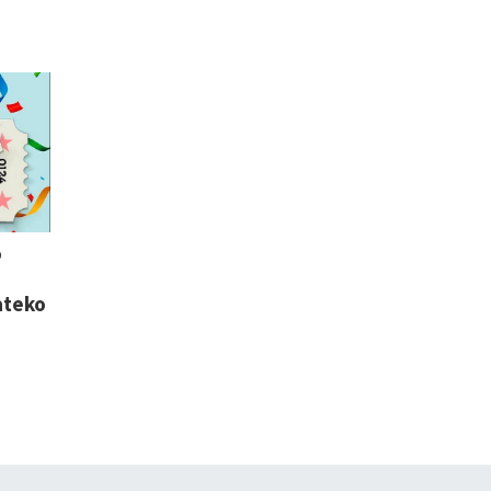
o
ateko