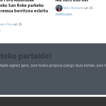
oko San Roke parkeko
Heiko Bernaola
uzt 15
eremua berritzea esleitu
AIARALDEA
ako Foru
uzt 15
O
teko partaide!
taide eginez gero, zure txoko propioa izango duzu bertan, zure 