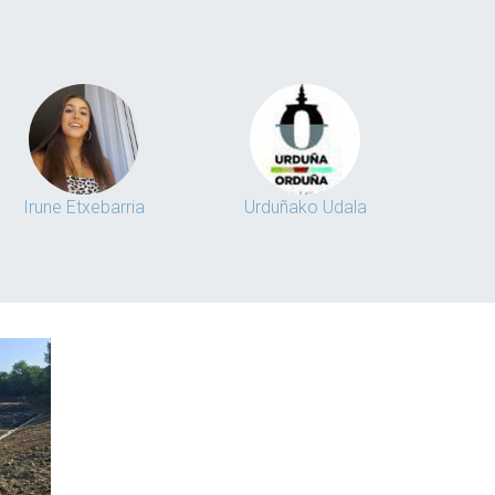
Irune Etxebarria
Urduñako Udala