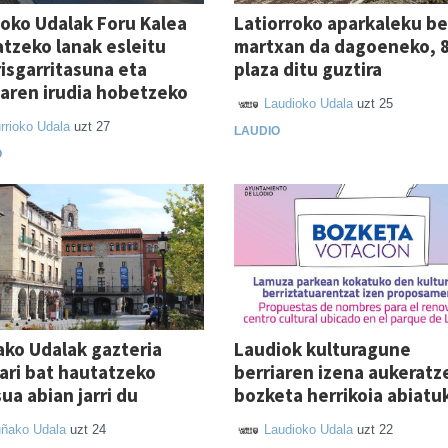
oko Udalak Foru Kalea
Latiorroko aparkaleku be
atzeko lanak esleitu
martxan da dagoeneko, 
irisgarritasuna eta
plaza ditu guztira
aren irudia hobetzeko
Laudioko Udala
uzt 25
rioko Udala
uzt 27
LAUDIO
O
ko Udalak gazteria
Laudiok kulturagune
ari bat hautatzeko
berriaren izena aukeratz
ua abian jarri du
bozketa herrikoia abiatu
uñako Udala
uzt 24
Laudioko Udala
uzt 22