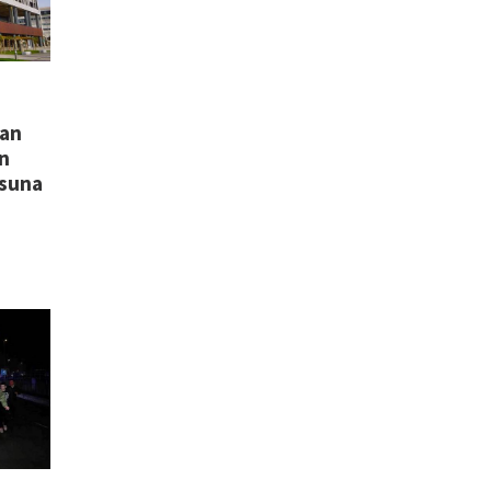
xan
n
asuna