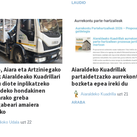
LAUDIO
, Aiara eta Artziniegako
Aiaraldeko Kuadrillak
 Aiaraldeako Kuadrillari
partaidetzazko aurrekon
 diote inplikatzeko
bozketa epea ireki du
ldeko hondakinen
Aiaraldeko Kuadrilla
uzt 21
arako greba
ARABA
abeari amaiera
ko
ioko Udala
uzt 22