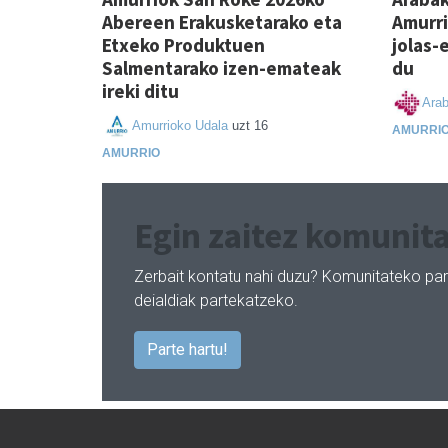
Abereen Erakusketarako eta
Amurri
Etxeko Produktuen
jolas-
Salmentarako izen-emateak
du
ireki ditu
Arab
Amurrioko Udala
uzt 16
AMURRI
AMURRIO
Egin zaitez komunita
Zerbait kontatu nahi duzu? Komunitateko par
deialdiak partekatzeko.
Parte hartu!