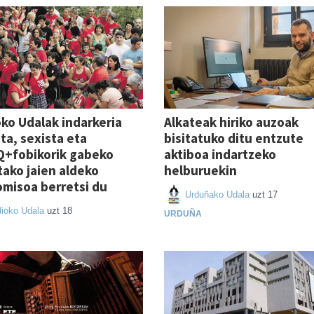
ko Udalak indarkeria
Alkateak hiriko auzoak
ta, sexista eta
bisitatuko ditu entzute
Q+fobikorik gabeko
aktiboa indartzeko
ako jaien aldeko
helburuekin
misoa berretsi du
Urduñako Udala
uzt 17
ioko Udala
uzt 18
URDUÑA