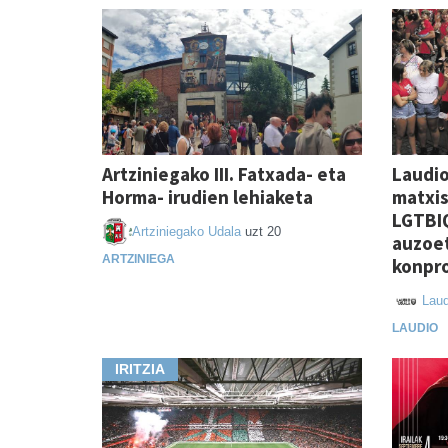
Artziniegako III. Fatxada- eta
Laudio
Horma- irudien lehiaketa
matxis
LGTBI
Artziniegako Udala
uzt 20
auzoet
ARTZINIEGA
konpro
Laud
LAUDIO
IRITZIA