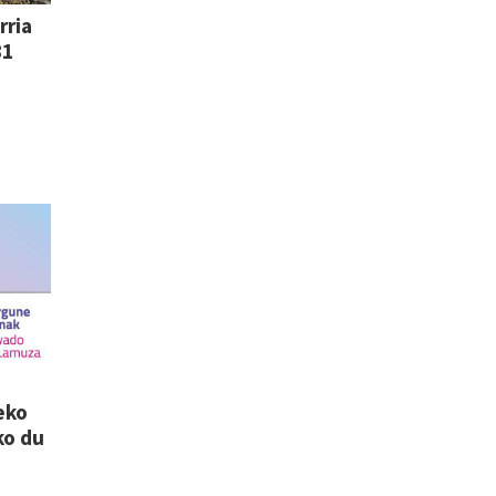
rria
81
eko
ko du