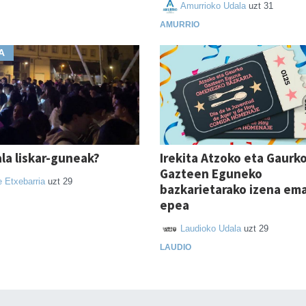
Amurrioko Udala
uzt 31
AMURRIO
A
ala liskar-guneak?
Irekita Atzoko eta Gaurk
Gazteen Eguneko
e Etxebarria
uzt 29
bazkarietarako izena em
epea
Laudioko Udala
uzt 29
LAUDIO