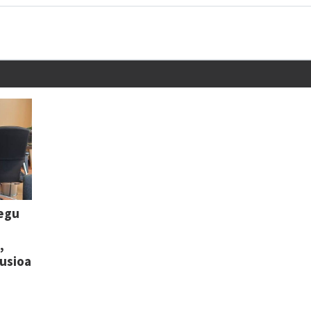
legu
,
lusioa