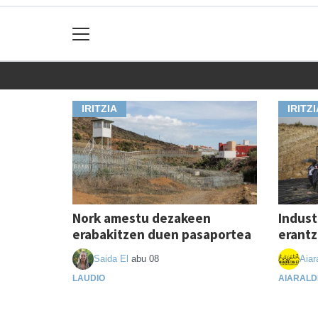
IRITZIA
IRITZI
Nork amestu dezakeen
Indust
erabakitzen duen pasaportea
erant
Saida El
abu 08
Aiar
LAUDIO
AIARALD