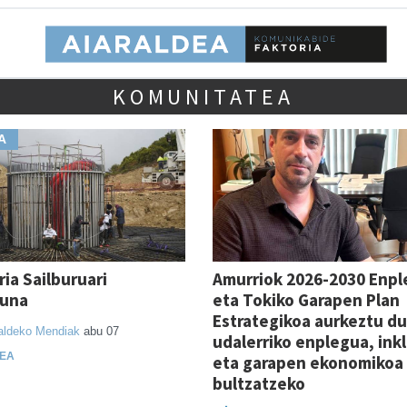
KOMUNITATEA
A
ria Sailburuari
Amurriok 2026-2030 Enp
zuna
eta Tokiko Garapen Plan
Estrategikoa aurkeztu du
aldeko Mendiak
abu 07
udalerriko enplegua, ink
EA
eta garapen ekonomikoa
bultzatzeko