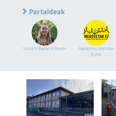
Partaideak
Saida El Bakali El Mejdki
Aiaraldeko Mendiak
Bizirik