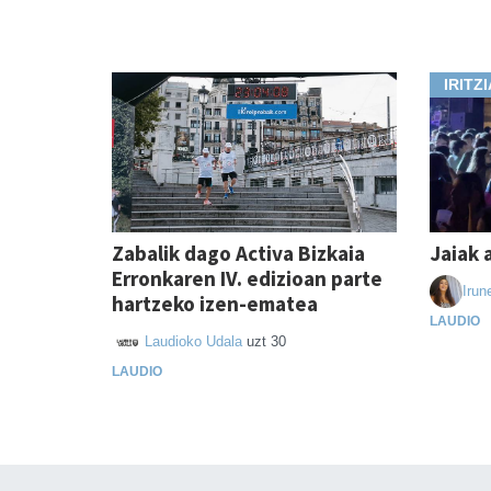
IRITZI
Zabalik dago Activa Bizkaia
Jaiak 
Erronkaren IV. edizioan parte
Irun
hartzeko izen-ematea
LAUDIO
Laudioko Udala
uzt 30
LAUDIO