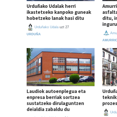
Urduñako Udalak herri
Amurri
ikastetxeko kanpoko guneak
asfalt
hobetzeko lanak hasi ditu
ditu, 
inguru
Urduñako Udala
uzt 27
Amur
URDUÑA
AMURRI
Laudiok autoenplegua eta
Urduña
enpresa berriak sortzea
teknik
sustatzeko dirulaguntzen
prozes
deialdia zabaldu du
Urd