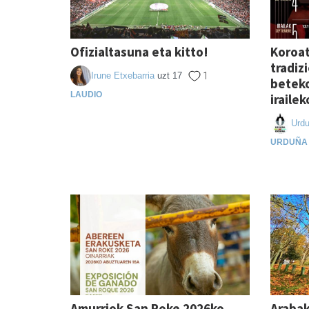
Ofizialtasuna eta kitto!
Koroat
tradiz
Irune Etxebarria
uzt 17
1
beteko
LAUDIO
iraile
Urd
URDUÑA
Amurriok San Roke 2026ko
Arabak