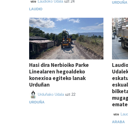
Laudioko Udala
uzt 24
URDUÑA
LAUDIO
Hasi dira Nerbioiko Parke
Laudio
Linealaren hegoaldeko
Udalek
konexioa egiteko lanak
eskatu
Urduñan
eskua
bilket
Urduñako Udala
uzt 22
mugag
URDUÑA
emate
Laud
ARABA