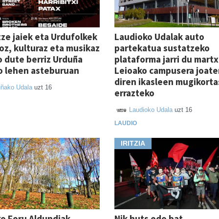
ze jaiek eta Urdufolkek
Laudioko Udalak auto
ioz, kulturaz eta musikaz
partekatua sustatzeko
 dute berriz Urduña
plataforma jarri du mart
ko lehen asteburuan
Leioako campusera joate
diren ikasleen mugikort
uñako Udala
uzt 16
errazteko
Laudioko Udala
uzt 16
LAUDIO
IRITZIA
o Foru Aldundiak
Nik huts edo bat