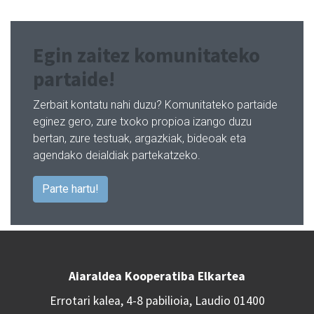
Egin zaitez komunitateko
partaide!
Zerbait kontatu nahi duzu? Komunitateko partaide
eginez gero, zure txoko propioa izango duzu
bertan, zure testuak, argazkiak, bideoak eta
agendako deialdiak partekatzeko.
Parte hartu!
Aiaraldea Kooperatiba Elkartea
Errotari kalea, 4-8 pabilioia, Laudio 01400