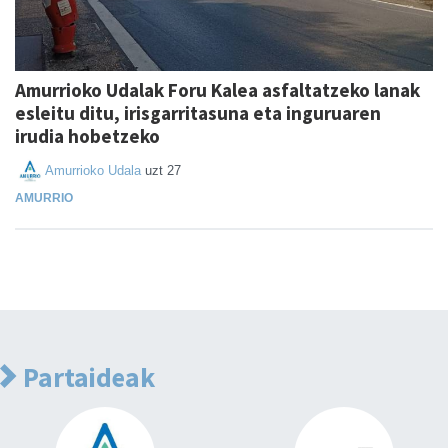
Amurrioko Udalak Foru Kalea asfaltatzeko lanak
esleitu ditu, irisgarritasuna eta inguruaren
irudia hobetzeko
Amurrioko Udala
uzt 27
AMURRIO
Partaideak