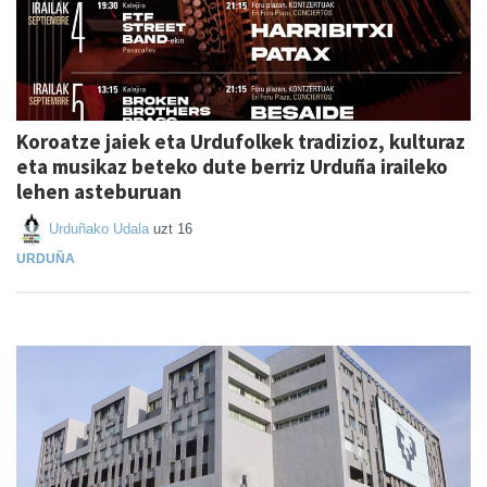
Koroatze jaiek eta Urdufolkek tradizioz, kulturaz
eta musikaz beteko dute berriz Urduña iraileko
lehen asteburuan
Urduñako Udala
uzt 16
URDUÑA