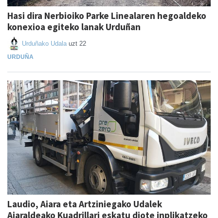
Hasi dira Nerbioiko Parke Linealaren hegoaldeko
konexioa egiteko lanak Urduñan
Urduñako Udala
uzt 22
URDUÑA
Laudio, Aiara eta Artziniegako Udalek
Aiaraldeako Kuadrillari eskatu diote inplikatzeko