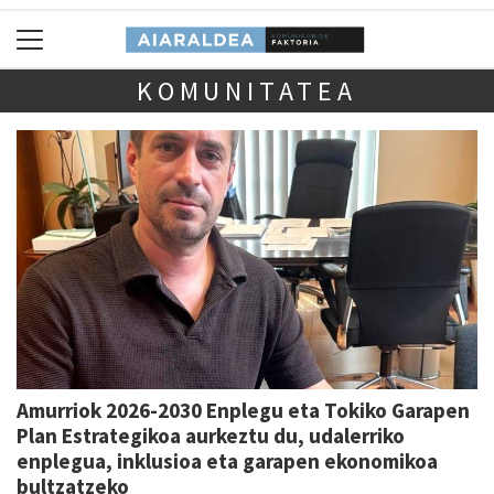
KOMUNITATEA
Amurriok 2026-2030 Enplegu eta Tokiko Garapen
Plan Estrategikoa aurkeztu du, udalerriko
enplegua, inklusioa eta garapen ekonomikoa
bultzatzeko