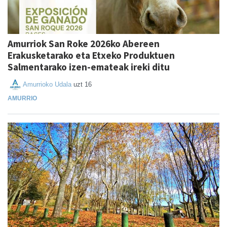
Amurriok San Roke 2026ko Abereen
Erakusketarako eta Etxeko Produktuen
Salmentarako izen-emateak ireki ditu
Amurrioko Udala
uzt 16
AMURRIO