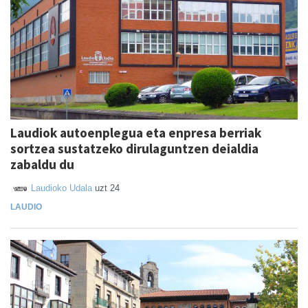
Laudiok autoenplegua eta enpresa berriak
sortzea sustatzeko dirulaguntzen deialdia
zabaldu du
Laudioko Udala
uzt 24
LAUDIO