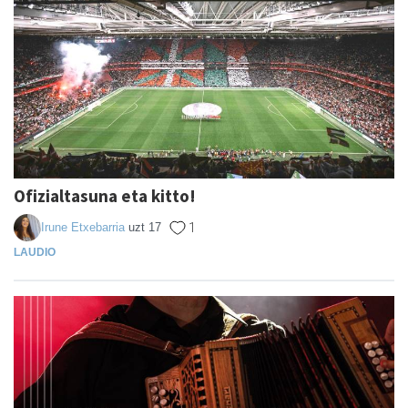
Ofizialtasuna eta kitto!
Irune Etxebarria
uzt 17
1
LAUDIO