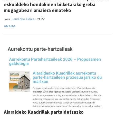
eskualdeko hondakinen bilketarako greba
mugagabeari amaiera emateko
Laudioko Udala
uzt 22
ARABA
Aiaraldeko Kuadrillak partaidetzazko