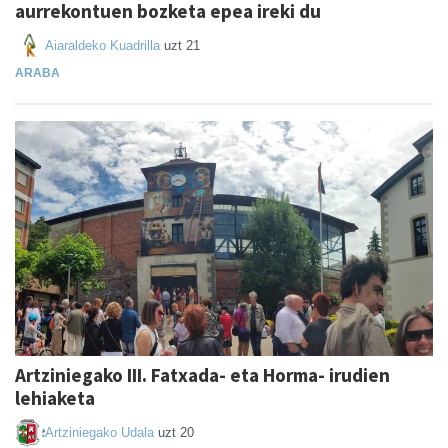
aurrekontuen bozketa epea ireki du
Aiaraldeko Kuadrilla
uzt 21
ARABA
Artziniegako III. Fatxada- eta Horma- irudien
lehiaketa
Artziniegako Udala
uzt 20