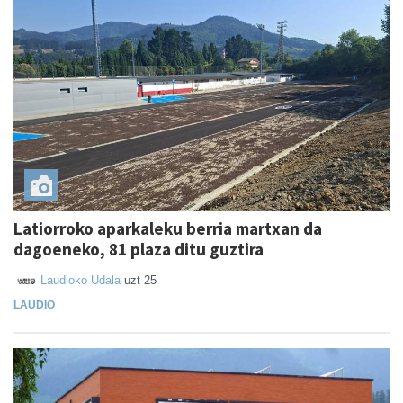
Latiorroko aparkaleku berria martxan da
dagoeneko, 81 plaza ditu guztira
Laudioko Udala
uzt 25
LAUDIO