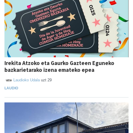
Irekita Atzoko eta Gaurko Gazteen Eguneko
bazkarietarako izena emateko epea
Laudioko Udala
uzt 29
LAUDIO