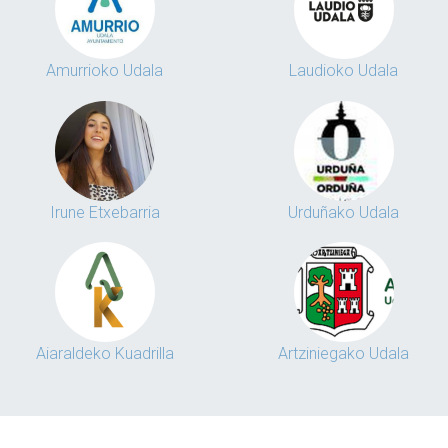
Amurrioko Udala
Laudioko Udala
Irune Etxebarria
Urduñako Udala
Aiaraldeko Kuadrilla
Artziniegako Udala