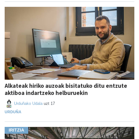
Alkateak hiriko auzoak bisitatuko ditu entzute
aktiboa indartzeko helburuekin
Urduñako Udala
uzt 17
URDUÑA
IRITZIA