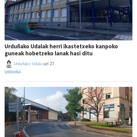
Urduñako Udalak herri ikastetxeko kanpoko
guneak hobetzeko lanak hasi ditu
Urduñako Udala
uzt 27
URDUÑA