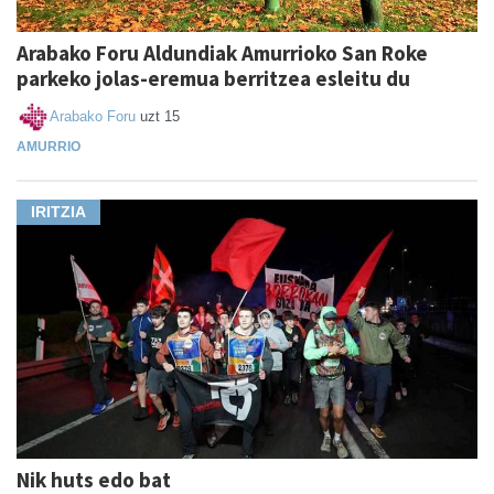
Arabako Foru Aldundiak Amurrioko San Roke
parkeko jolas-eremua berritzea esleitu du
Arabako Foru
uzt 15
AMURRIO
IRITZIA
Nik huts edo bat