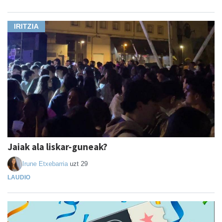
IRITZIA
Jaiak ala liskar-guneak?
Irune Etxebarria
uzt 29
LAUDIO