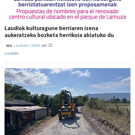
Laudiok kulturagune berriaren izena
aukeratzeko bozketa herrikoia abiatuko du
Laudioko Udala
uzt 22
LAUDIO