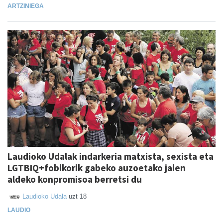
ARTZINIEGA
Laudioko Udalak indarkeria matxista, sexista eta
LGTBIQ+fobikorik gabeko auzoetako jaien
aldeko konpromisoa berretsi du
Laudioko Udala
uzt 18
LAUDIO