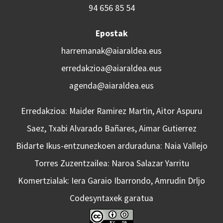
94 656 85 54
Epostak
harremanak@aiaraldea.eus
erredakzioa@aiaraldea.eus
agenda@aiaraldea.eus
Erredakzioa: Maider Ramirez Martin, Aitor Aspuru
Saez, Txabi Alvarado Bañares, Aimar Gutierrez
Bidarte Ikus-entzunezkoen arduraduna: Naia Vallejo
Torres Zuzentzailea: Naroa Salazar Yarritu
Komertzialak: Iera Garaio Ibarrondo, Amrudin Drljo
Codesyntaxek garatua