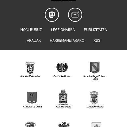
HONI BURUZ
LEGE OHARRA
PUBLIZITATEA
ARAUAK
HARREMANETARAKO
RSS