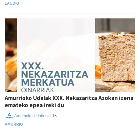
LAUDIO
Amurrioko Udalak XXX. Nekazaritza Azokan izena
emateko epea ireki du
Amurrioko Udala
uzt 15
AMURRIO