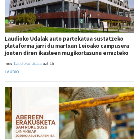
Laudioko Udalak auto partekatua sustatzeko
plataforma jarri du martxan Leioako campusera
joaten diren ikasleen mugikortasuna errazteko
Laudioko Udala
uzt 16
LAUDIO