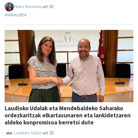
Heiko Bernaola
uzt 15
AIARALDEA
Laudioko Udalak eta Mendebaldeko Saharako
ordezkaritzak elkartasunaren eta lankidetzaren
aldeko konpromisoa berretsi dute
Laudioko Udala
uzt 15