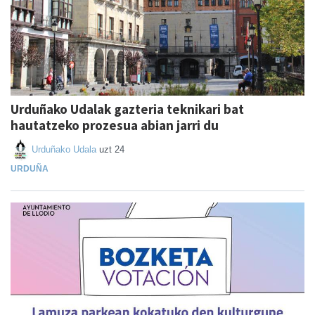
Urduñako Udalak gazteria teknikari bat
hautatzeko prozesua abian jarri du
Urduñako Udala
uzt 24
URDUÑA