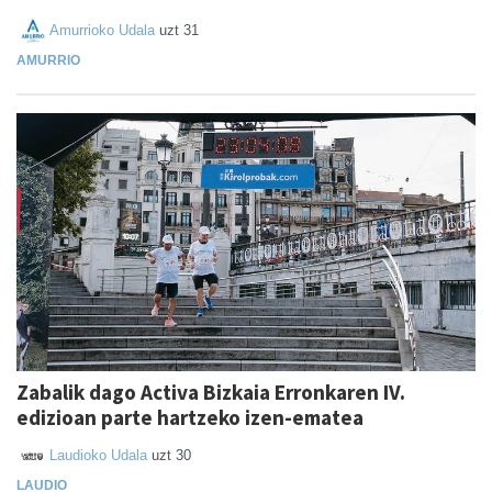
Amurrioko Udala
uzt 31
AMURRIO
Zabalik dago Activa Bizkaia Erronkaren IV.
edizioan parte hartzeko izen-ematea
Laudioko Udala
uzt 30
LAUDIO