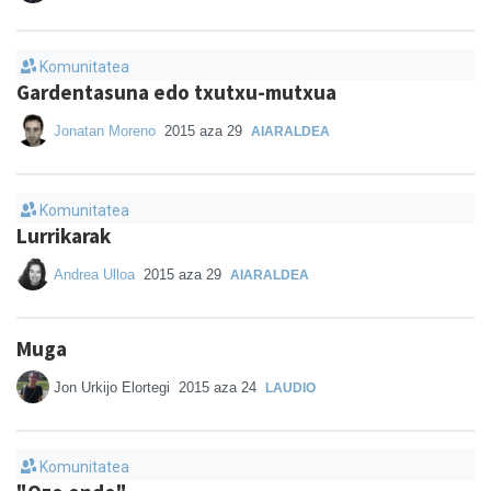
Komunitatea
Gardentasuna edo txutxu-mutxua
Jonatan Moreno
2015 aza 29
AIARALDEA
Komunitatea
Lurrikarak
Andrea Ulloa
2015 aza 29
AIARALDEA
Muga
Jon Urkijo Elortegi
2015 aza 24
LAUDIO
Komunitatea