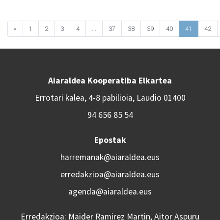
«
1
2
3
4
...
37
38
39
40
41
42
Aiaraldea Kooperatiba Elkartea
Errotari kalea, 4-8 pabilioia, Laudio 01400
94 656 85 54
Epostak
harremanak@aiaraldea.eus
erredakzioa@aiaraldea.eus
agenda@aiaraldea.eus
Erredakzioa: Maider Ramirez Martin, Aitor Aspuru