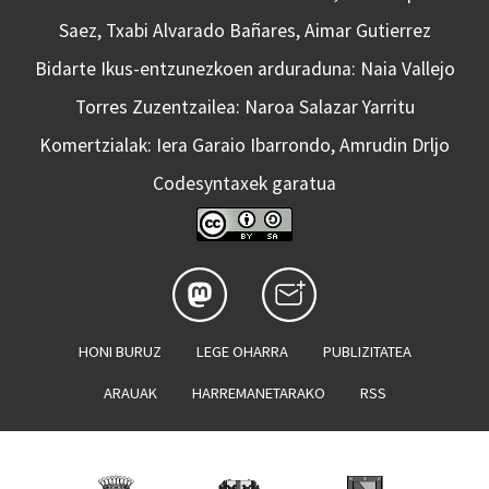
Saez, Txabi Alvarado Bañares, Aimar Gutierrez
Bidarte Ikus-entzunezkoen arduraduna: Naia Vallejo
Torres Zuzentzailea: Naroa Salazar Yarritu
Komertzialak: Iera Garaio Ibarrondo, Amrudin Drljo
Codesyntaxek garatua
HONI BURUZ
LEGE OHARRA
PUBLIZITATEA
ARAUAK
HARREMANETARAKO
RSS