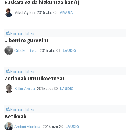
Euskara ez da hizkuntza bat (I)
Mikel Ayllon
2015 abe 03
ARABA
Komunitatea
...berriro gureKin!
Orbeko Etxea
2015 abe 01
LAUDIO
Komunitatea
Zorionak Urrutikoetxea!
Bittor Arbizu
2015 aza 30
LAUDIO
Komunitatea
Betikoak
Andoni Aldekoa
2015 aza 29
LAUDIO