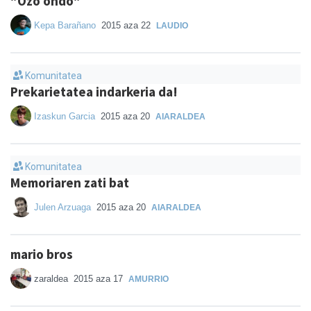
"Ozo ondo"
Kepa Barañano
2015 aza 22
LAUDIO
Komunitatea
Prekarietatea indarkeria da!
Izaskun Garcia
2015 aza 20
AIARALDEA
Komunitatea
Memoriaren zati bat
Julen Arzuaga
2015 aza 20
AIARALDEA
mario bros
zaraldea
2015 aza 17
AMURRIO