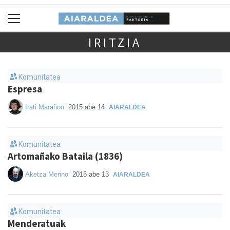
IRITZIA
Komunitatea
Espresa
Irati Marañon
2015 abe 14
AIARALDEA
Komunitatea
Artomañako Bataila (1836)
Aketza Merino
2015 abe 13
AIARALDEA
Komunitatea
Menderatuak