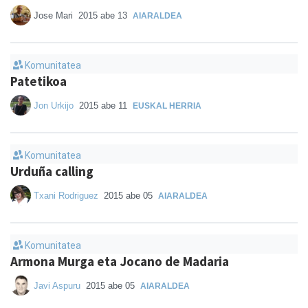
Jose Mari
2015 abe 13
AIARALDEA
Komunitatea
Patetikoa
Jon Urkijo
2015 abe 11
EUSKAL HERRIA
Komunitatea
Urduña calling
Txani Rodriguez
2015 abe 05
AIARALDEA
Komunitatea
Armona Murga eta Jocano de Madaria
Javi Aspuru
2015 abe 05
AIARALDEA