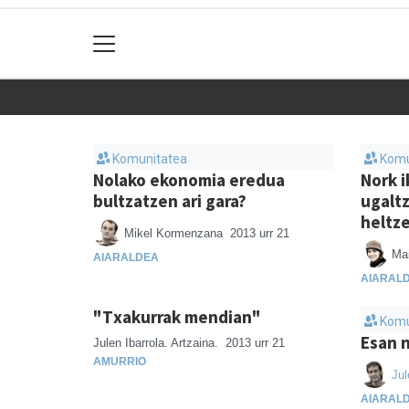
Komunitatea
Komu
Nolako ekonomia eredua
Nork i
bultzatzen ari gara?
ugalt
heltz
Mikel Kormenzana
2013 urr 21
Mai
AIARALDEA
AIARAL
"Txakurrak mendian"
Komu
Esan 
Julen Ibarrola. Artzaina.
2013 urr 21
AMURRIO
Jul
AIARAL