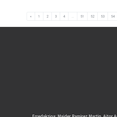
«
1
2
3
4
...
51
52
53
54
Erredakzioa: Maider Ramirez Martin, Aitor 