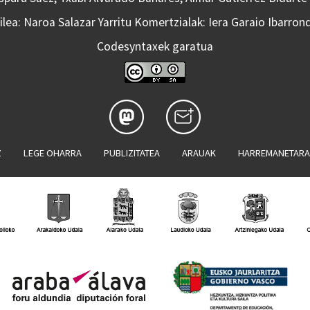
lea: Naroa Salazar Yarritu Komertzialak: Iera Garaio Ibarron
Codesyntaxek garatua
Z
LEGE OHARRA
PUBLIZITATEA
ARAUAK
HARREMANETAR