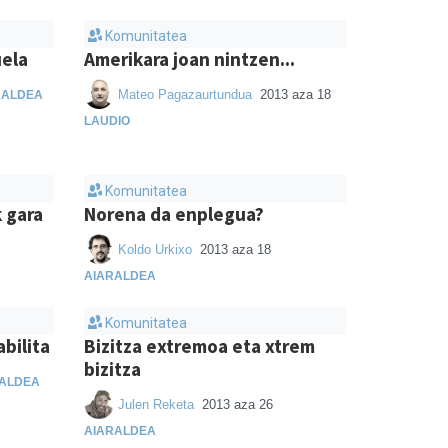
Komunitatea
uela
Amerikara joan nintzen...
Mateo Pagazaurtundua
2013 aza 18
RALDEA
LAUDIO
Komunitatea
k gara
Norena da enplegua?
Koldo Urkixo
2013 aza 18
AIARALDEA
Komunitatea
abilita
Bizitza extremoa eta xtrem
bizitza
ALDEA
Julen Reketa
2013 aza 26
AIARALDEA