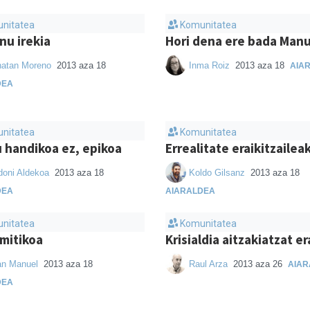
nitatea
Komunitatea
nu irekia
Hori dena ere bada Man
natan Moreno
2013 aza 18
Inma Roiz
2013 aza 18
AIA
DEA
nitatea
Komunitatea
 handikoa ez, epikoa
Errealitate eraikitzailea
doni Aldekoa
2013 aza 18
Koldo Gilsanz
2013 aza 18
DEA
AIARALDEA
nitatea
Komunitatea
 mitikoa
Krisialdia aitzakiatzat er
an Manuel
2013 aza 18
Raul Arza
2013 aza 26
AIAR
DEA