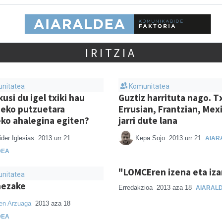
IRITZIA
nitatea
Komunitatea
kusi du igel txiki hau
Guztiz harrituta nago. T
zeko putzuetara
Errusian, Frantzian, Mexi
eko ahalegina egiten?
jarri dute lana
der Iglesias
2013 urr 21
Kepa Sojo
2013 urr 21
AIAR
DEA
"LOMCEren izena eta iz
nitatea
nezake
Erredakzioa
2013 aza 18
AIARAL
en Arzuaga
2013 aza 18
DEA