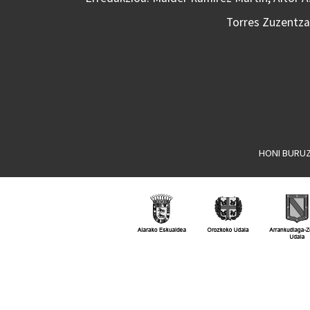
Torres Zuzentzai
HONI BURU