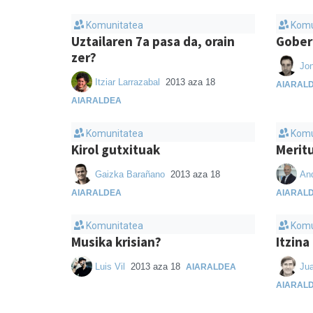
Komunitatea
Komu
Uztailaren 7a pasa da, orain
Gober
zer?
Jo
Itziar Larrazabal
2013 aza 18
AIARAL
AIARALDEA
Komunitatea
Komu
Kirol gutxituak
Meritu
Gaizka Barañano
2013 aza 18
An
AIARALDEA
AIARAL
Komunitatea
Komu
Musika krisian?
Itzina
Luis Vil
2013 aza 18
Ju
AIARALDEA
AIARAL