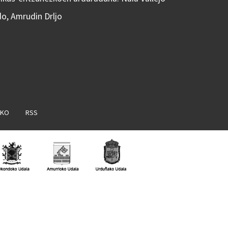
do, Amrudin Drljo
AKO
RSS