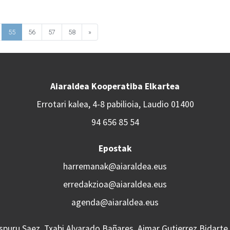
55
56
57
58
»
Aiaraldea Kooperatiba Elkartea
Errotari kalea, 4-8 pabilioia, Laudio 01400
94 656 85 54
Epostak
harremanak@aiaraldea.eus
erredakzioa@aiaraldea.eus
agenda@aiaraldea.eus
Aspuru Saez, Txabi Alvarado Bañares, Aimar Gutierrez Bidarte