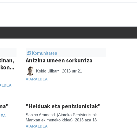
Komunitatea
xinan,
Antzina umeen sorkuntza
kon...
Koldo Ulibarri
2013 urr 21
AIARALDEA
ALDEA
ana"
"Helduak eta pentsionistak"
Sabino Aramendi (Aiarako Pentsionistak
DEA
Martxan ekimeneko kidea)
2013 aza 18
AIARALDEA